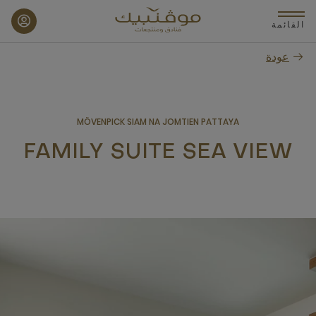
p
o
القائمة
n
عودة
t
MÖVENPICK SIAM NA JOMTIEN PATTAYA
FAMILY SUITE SEA VIEW