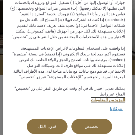
جهازك أو الوصول إليها من أجل: (أ) تشغيل المواقع وتزويدك بالخدمات
التي تطلبها (لا يمكنك رفضها)؛ (ب) تحسين ميزات المواقع وتخصيصها؛ (ج)
قياس عدد الزوار وأداء المواقع؛ (د) تزويدك بخدمة "استرداد النقود"
(cashback) إذا كنت قد اشتركت فيها؛ (هـ) السماح لك بالتفاعل مع
شبكات التواصل الاجتماعي؛ (و) تحديد ملف تعريف لاهتماماتك لتقديم
إعلانات مستهدفة لك. لكل جهاز من أجهزتك (هاتف، كمبيوتر...)، يمكنك
الاختيار بين هذه الاستخدامات المختلفة من خلال النقر على زر "تخصيص".
إذا وافقت على استخدام المعلومات لأغراض الإعلانات المستهدفة،
فستقوم أكور بمعالجة بريدك الإلكتروني (إذا قدمته) في نسخة "مشفرة"
(hashed)، مرتبطة ببيانات التصفح والحجز والولاء الخاصة بك لعرض
إعلانات مستهدفة لك على مواقع طرف ثالث وشبكات التواصل
عرض التوافر
الاجتماعي. قد يتم دمج بياناتك مع بيانات متاحة لدى هذه الأطراف الثالثة.
لمعرفة المزيد، راجع قسم "الإعلانات المستهدفة" عبر زر "تخصيص".
يمكنك تعديل اختياراتك في أي وقت عن طريق النقر على زر "تخصيص"
المتاح عبر رابط
المزيد من المعلومات
120 م²
شركاؤنا
إطلالة على المحيط أو البحر
تخصيص
قبول الكل