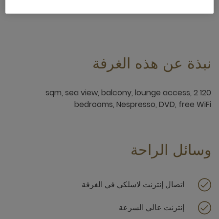
6 x
نبذة عن هذه الغرفة
120 sqm, sea view, balcony, lounge access, 2
bedrooms, Nespresso, DVD, free WiFi
وسائل الراحة
اتصال إنترنت لاسلكي في الغرفة
إنترنت عالي السرعة