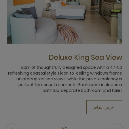
w
Deluxe King Sea View
47-50 sqm of thoughtfully designed space with a
me
refreshing coastal style. Floor-to-ceiling windows frame
is
uninterrupted sea views, while the private balcony is
 a
perfect for sunset moments. Each room includes a
t,
bathtub, separate bathroom and toilet,
عرض التوافر
1/9