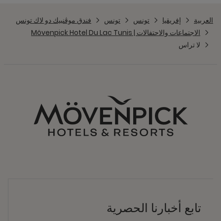
العربية
إفريقيا
تونس
تونس
فندق موڤنبيك دو لاك تونس
الاجتماعات والاحتفالات | Mövenpick Hotel Du Lac Tunis
لا تراس
تابع أخبارنا الحصرية