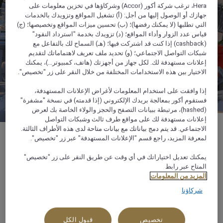
Hera، ترغب شركة أكور (Accor) وشركاؤها في تخزين معلومات على
جهازك أو الوصول إليها من أجل: (أ) تشغيل المواقع وتزويدك بالخدمات
التي تطلبها (لا يمكنك رفضها)؛ (ب) تحسين ميزات المواقع وتخصيصها؛ (ج)
قياس عدد الزوار وأداء المواقع؛ (د) تزويدك بخدمة "استرداد النقود"
(cashback) إذا كنت قد اشتركت فيها؛ (هـ) السماح لك بالتفاعل مع
شبكات التواصل الاجتماعي؛ (و) تحديد ملف تعريف لاهتماماتك لتقديم
إعلانات مستهدفة لك. لكل جهاز من أجهزتك (هاتف، كمبيوتر...)، يمكنك
الاختيار بين هذه الاستخدامات المختلفة من خلال النقر على زر "تخصيص".
إذا وافقت على استخدام المعلومات لأغراض الإعلانات المستهدفة،
فستقوم أكور بمعالجة بريدك الإلكتروني (إذا قدمته) في نسخة "مشفرة"
(hashed)، مرتبطة ببيانات التصفح والحجز والولاء الخاصة بك لعرض
إعلانات مستهدفة لك على مواقع طرف ثالث وشبكات التواصل
الاجتماعي. قد يتم دمج بياناتك مع بيانات متاحة لدى هذه الأطراف الثالثة.
لمعرفة المزيد، راجع قسم "الإعلانات المستهدفة" عبر زر "تخصيص".
يمكنك تعديل اختياراتك في أي وقت عن طريق النقر على زر "تخصيص"
المتاح عبر رابط
مكان في الهواء الطلق بمساحة 2000 متر مربع
المزيد من المعلومات
شركاؤنا
المؤتمرات والفعاليات الكبيرة
تخصيص
قبول الكل
تراس و / أو مساحة في الهواء الطلق