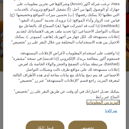
Hera، ترغب شركة أكور (Accor) وشركاؤها في تخزين معلومات على
جهازك أو الوصول إليها من أجل: (أ) تشغيل المواقع وتزويدك بالخدمات
التي تطلبها (لا يمكنك رفضها)؛ (ب) تحسين ميزات المواقع وتخصيصها؛ (ج)
قياس عدد الزوار وأداء المواقع؛ (د) تزويدك بخدمة "استرداد النقود"
(cashback) إذا كنت قد اشتركت فيها؛ (هـ) السماح لك بالتفاعل مع
شبكات التواصل الاجتماعي؛ (و) تحديد ملف تعريف لاهتماماتك لتقديم
إعلانات مستهدفة لك. لكل جهاز من أجهزتك (هاتف، كمبيوتر...)، يمكنك
الاختيار بين هذه الاستخدامات المختلفة من خلال النقر على زر "تخصيص".
إذا وافقت على استخدام المعلومات لأغراض الإعلانات المستهدفة،
فستقوم أكور بمعالجة بريدك الإلكتروني (إذا قدمته) في نسخة "مشفرة"
عرض التوافر
(hashed)، مرتبطة ببيانات التصفح والحجز والولاء الخاصة بك لعرض
إعلانات مستهدفة لك على مواقع طرف ثالث وشبكات التواصل
الاجتماعي. قد يتم دمج بياناتك مع بيانات متاحة لدى هذه الأطراف الثالثة.
لمعرفة المزيد، راجع قسم "الإعلانات المستهدفة" عبر زر "تخصيص".
يمكنك تعديل اختياراتك في أي وقت عن طريق النقر على زر "تخصيص"
المتاح عبر رابط
46 م²
المزيد من المعلومات
شركاؤنا
إطلالة جانبية على المدينة,إطلالة جانبية على حوض
السباحة
تخصيص
قبول الكل