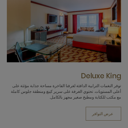
w
Deluxe King
توفر النغمات الترابية الدافئة لغرفنا الفاخرة مساحة جذابة مؤثثة على
تم
أعلى المستويات. تحتوي الغرفة على سرير كينغ ومنطقة جلوس كاملة
وم
مع مكتب للكتابة ومطبخ صغير مجهز بالكامل.
سر
يمك
عرض التوافر