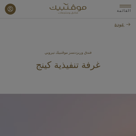
p
o
القائمة
n
عودة
t
فندق وريزدنسز موڤنبيك نيروبي
غرفة تنفيذية كينج