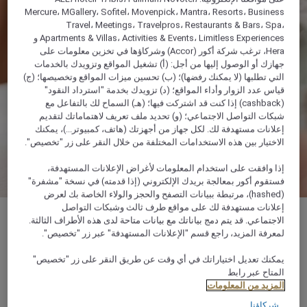
Mercure، MGallery، Sofitel، Movenpick، Mantra، Resorts، Business
Travel، Meetings، Travelpros، Restaurants & Bars، Spa،
Apartments & Villas، Activities & Events، Limitless Experiences و
Hera، ترغب شركة أكور (Accor) وشركاؤها في تخزين معلومات على
جهازك أو الوصول إليها من أجل: (أ) تشغيل المواقع وتزويدك بالخدمات
التي تطلبها (لا يمكنك رفضها)؛ (ب) تحسين ميزات المواقع وتخصيصها؛ (ج)
قياس عدد الزوار وأداء المواقع؛ (د) تزويدك بخدمة "استرداد النقود"
(cashback) إذا كنت قد اشتركت فيها؛ (هـ) السماح لك بالتفاعل مع
شبكات التواصل الاجتماعي؛ (و) تحديد ملف تعريف لاهتماماتك لتقديم
إعلانات مستهدفة لك. لكل جهاز من أجهزتك (هاتف، كمبيوتر...)، يمكنك
الاختيار بين هذه الاستخدامات المختلفة من خلال النقر على زر "تخصيص".
إذا وافقت على استخدام المعلومات لأغراض الإعلانات المستهدفة،
فستقوم أكور بمعالجة بريدك الإلكتروني (إذا قدمته) في نسخة "مشفرة"
(hashed)، مرتبطة ببيانات التصفح والحجز والولاء الخاصة بك لعرض
إعلانات مستهدفة لك على مواقع طرف ثالث وشبكات التواصل
الاجتماعي. قد يتم دمج بياناتك مع بيانات متاحة لدى هذه الأطراف الثالثة.
لمعرفة المزيد، راجع قسم "الإعلانات المستهدفة" عبر زر "تخصيص".
نويبع‎ ، طريق طابا, صندوق بريد 14, نويبع، طريق طابا,
يمكنك تعديل اختياراتك في أي وقت عن طريق النقر على زر "تخصيص"
المتاح عبر رابط
46621, جنوب سيناء، طابا, مصر
المزيد من المعلومات
شركاؤنا