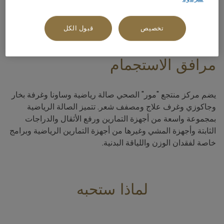
+20 0693530530
تخصيص
قبول الكل
مرافق الاستجمام
يضم مركز منتجع "مور" الصحي صالة رياضية وساونا وغرفة بخار
وجاكوزي وغرف علاج ومصفف شعر. تتميز الصالة الرياضية
بمجموعة واسعة من أجهزة التمارين ورفع الأثقال والدراجات
الثابتة وأجهزة المشي وغيرها من أجهزة التمارين الرياضية وبرامج
خاصة لفقدان الوزن واللياقة البدنية.
لماذا ستحبه