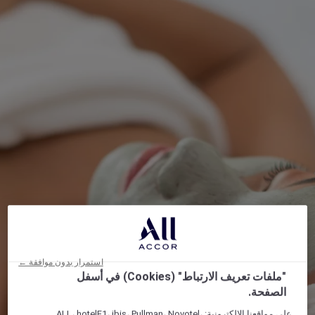
استمرار بدون موافقة ←
"ملفات تعريف الارتباط" (Cookies) في أسفل
الصفحة.
على مواقعنا الإلكترونية: ALL، hotelF1، ibis، Pullman، Novotel،