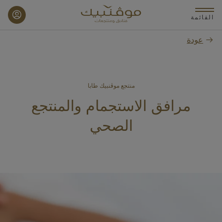
p
o
القائمة
n
عودة
t
منتجع موڤنبيك طابا
مرافق الاستجمام والمنتجع
الصحي