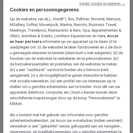
Verder zonder accepteren →
Cookies en persoonsgegevens
Op de websites van ALL, HotelF1, Ibis, Pullman, Novotel, Mercure,
MGallery, Sofitel, Movenpick, Mantra, Resorts, Business Travel,
Meetings, Travelpros, Restaurants & Bars, Spa, Appartementen &
Villa's, Activities & Events, Limitless Experiences en Hera,
Accor
en haar partners
informatie op uw apparaat op te slaan of te
raadplegen om: (i) de websites te laten functioneren en u de door
u gevraagde diensten te leveren (deze kunt u niet weigeren); (ii) de
functies van de websites te verbeteren en te personaliseren; (iii)
de bezoekersaantallen en prestaties van de websites te meten;
(iv) u een "cashback"-service te bieden als u hiervoor bent
aangemeld; (v) u de mogelijkheid te geven interactie te hebben
met sociale netwerken; (vi) een profiel van uw interesses op te
stellen om u gerichte advertenties aan te bieden. Voor elk van uw
apparaten (telefoon, computer, etc.) kunt u kiezen tussen deze
verschillende toepassingen door op de knop "Personaliseren" te
klikken.
Als u instemt met het gebruik van informatie voor gerichte
advertentiedoeleinden, zal Accor uw e-mailadres (indien verstrekt)
verwerken in een "gehashte" versie, gekoppeld aan uw navigatie-,
MÖVENPICK SHARM EL SHEIKH
reserverings- en loyaliteitsgegevens om u gerichte advertenties te