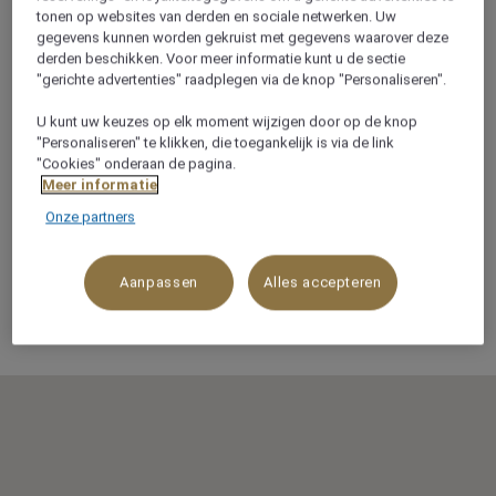
Shahrzad
tonen op websites van derden en sociale netwerken. Uw
gegevens kunnen worden gekruist met gegevens waarover deze
derden beschikken. Voor meer informatie kunt u de sectie
"gerichte advertenties" raadplegen via de knop "Personaliseren".
Naama Bay 46619 South Sinai
U kunt uw keuzes op elk moment wijzigen door op de knop
"Personaliseren" te klikken, die toegankelijk is via de link
46619
"Cookies" onderaan de pagina.
SHARM EL SHEIKH
Meer informatie
Egypte
Onze partners
Tel: +20693600081
E-mailadres voor contact: Resort.SharmElsheikh
Aanpassen
Alles accepteren
@movenpick.com