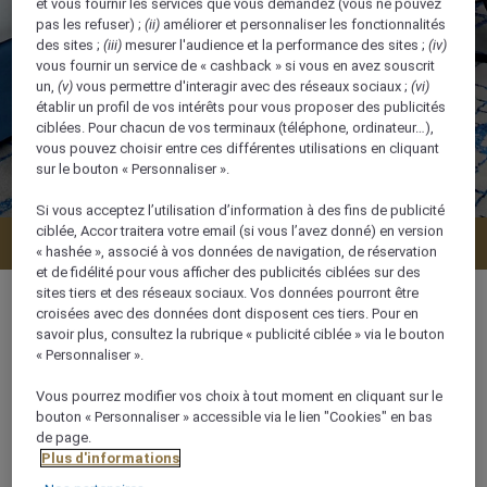
et vous fournir les services que vous demandez (vous ne pouvez
pas les refuser) ;
(ii)
améliorer et personnaliser les fonctionnalités
des sites ;
(iii)
mesurer l'audience et la performance des sites ;
(iv)
vous fournir un service de « cashback » si vous en avez souscrit
un,
(v)
vous permettre d'interagir avec des réseaux sociaux ;
(vi)
établir un profil de vos intérêts pour vous proposer des publicités
ciblées. Pour chacun de vos terminaux (téléphone, ordinateur…),
vous pouvez choisir entre ces différentes utilisations en cliquant
sur le bouton « Personnaliser ».
Si vous acceptez l’utilisation d’information à des fins de publicité
ciblée, Accor traitera votre email (si vous l’avez donné) en version
Vérifier la disponibilité
« hashée », associé à vos données de navigation, de réservation
et de fidélité pour vous afficher des publicités ciblées sur des
sites tiers et des réseaux sociaux. Vos données pourront être
croisées avec des données dont disposent ces tiers. Pour en
savoir plus, consultez la rubrique « publicité ciblée » via le bouton
« Personnaliser ».
40 m²
Vous pourrez modifier vos choix à tout moment en cliquant sur le
bouton « Personnaliser » accessible via le lien "Cookies" en bas
4 x
de page.
Plus d'informations