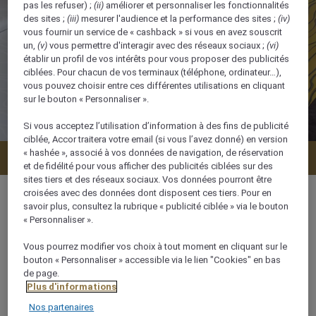
pas les refuser) ;
(ii)
améliorer et personnaliser les fonctionnalités
des sites ;
(iii)
mesurer l'audience et la performance des sites ;
(iv)
vous fournir un service de « cashback » si vous en avez souscrit
un,
(v)
vous permettre d'interagir avec des réseaux sociaux ;
(vi)
établir un profil de vos intérêts pour vous proposer des publicités
ciblées. Pour chacun de vos terminaux (téléphone, ordinateur…),
vous pouvez choisir entre ces différentes utilisations en cliquant
sur le bouton « Personnaliser ».
Si vous acceptez l’utilisation d’information à des fins de publicité
ciblée, Accor traitera votre email (si vous l’avez donné) en version
« hashée », associé à vos données de navigation, de réservation
Vérifier la disponibilité
et de fidélité pour vous afficher des publicités ciblées sur des
sites tiers et des réseaux sociaux. Vos données pourront être
croisées avec des données dont disposent ces tiers. Pour en
savoir plus, consultez la rubrique « publicité ciblée » via le bouton
« Personnaliser ».
82 m²
Vous pourrez modifier vos choix à tout moment en cliquant sur le
bouton « Personnaliser » accessible via le lien "Cookies" en bas
de page.
Vue sur la ville,Vue sur le lac,Vue
Plus d'informations
panoramique,Vue sur la piscine
Nos partenaires