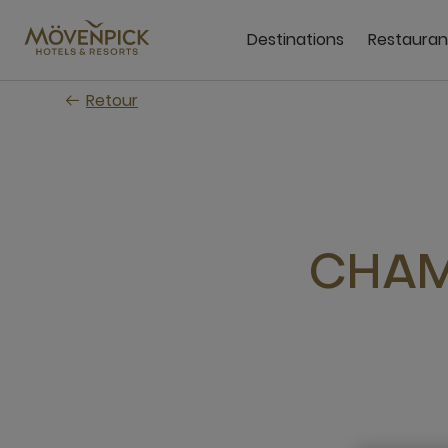
Passer
au
Destinations
Restauran
contenu
principal
Retour
CHAM