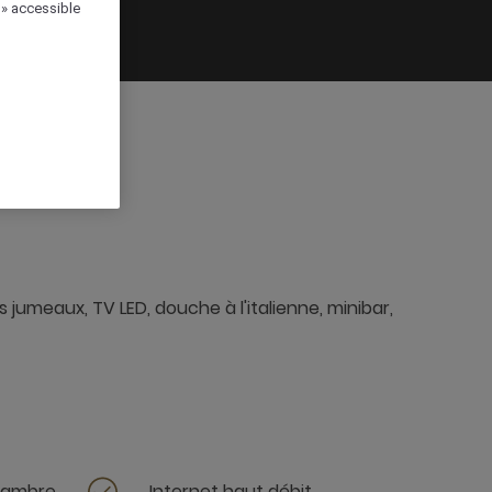
 » accessible
 jumeaux, TV LED, douche à l'italienne, minibar,
chambre
Internet haut débit