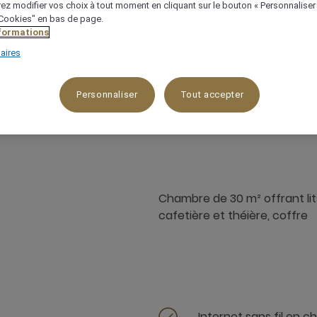
ez modifier vos choix à tout moment en cliquant sur le bouton « Personnaliser
 "Cookies" en bas de page.
nformations
aires
30 m²
Vue sur la ville
3 x
Personnaliser
Tout accepter
Chambre de 30 m² offrant lits
cafetière et théière, coffre
Internet sans fil en 