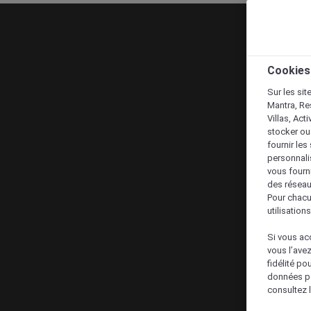
Cookies
Sur les sit
Mantra, Re
Villas, Act
stocker ou
fournir le
personnalis
vous fourn
des réseau
Pour chacu
utilisation
Si vous acc
vous l’ave
fidélité po
données po
consultez l