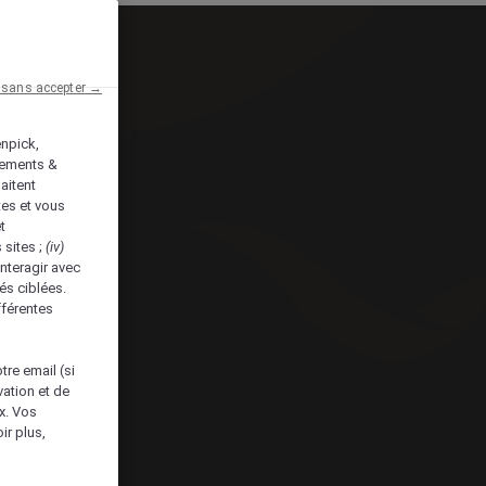
 sans accepter →
enpick,
tements &
aitent
tes et vous
t
 sites ;
(iv)
nteragir avec
és ciblées.
fférentes
tre email (si
vation et de
ux. Vos
ir plus,