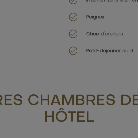
Peignoir
Choix d'oreillers
Petit-déjeuner au lit
RES CHAMBRES DE
HÔTEL