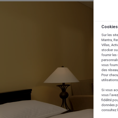
Cookies
Sur les sit
Mantra, Re
Villas, Act
stocker ou
fournir le
personnalis
vous fourn
des réseau
Pour chacu
utilisation
Si vous acc
vous l’ave
fidélité po
données po
consultez l