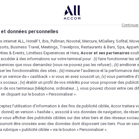
Continuer
 et données personnelles
es internet ALL, HotelF1, Ibis, Pullman, Novotel, Mercure, MGallery, Sofitel, Mov
sorts, Business Travel, Meetings, Travelpros, Restaurants & Bars, Spa, Appar
ivities & Events, Limitless Experiences et Hera,
Accor et ses partenaires
souh
 accéder à des informations sur votre terminal pour :
(i)
faire fonctionner les si
s services que vous demandez (vous ne pouvez pas les refuser) ;
(ii)
améliorer e
er les fonctionnalités des sites ;
(iii)
mesurer l'audience et la performance des
ir un service de « cashback » si vous en avez souscrit un,
(v)
vous permettre d'i
x sociaux ;
(vi)
établir un profil de vos intérêts pour vous proposer des publicit
n de vos terminaux (téléphone, ordinateur…), vous pouvez choisir entre ces di
s en cliquant sur le bouton « Personnaliser ».
eptez l’utilisation d’information à des fins de publicité ciblée, Accor traitera vo
z donné) en version « hashée », associé à vos données de navigation, de réser
ur vous afficher des publicités ciblées sur des sites tiers et des réseaux socia
urront être croisées avec des données dont disposent ces tiers. Pour en savo
a rubrique « publicité ciblée » via le bouton « Personnaliser ».
Vérifier la disponibilité