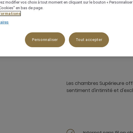
ez modifier vos choix à tout moment en cliquant sur le bouton « Personnaliser
 "Cookies" en bas de page.
nformations
aires
45 m²
Vue sur jardin,Vue sur la piscine
Personnaliser
Tout accepter
Les chambres Supérieure offr
sentiment d'intimité et d'excl
Internet sans fil en 