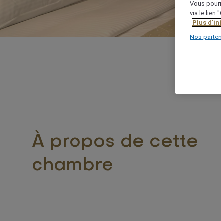
Vous pourr
via le lien
Plus d'i
Nos parten
À propos de cette
chambre