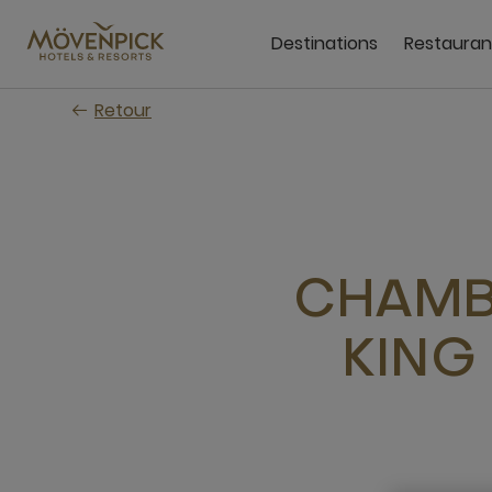
Passer
au
Destinations
Restauran
contenu
principal
Retour
CHAMBR
KING