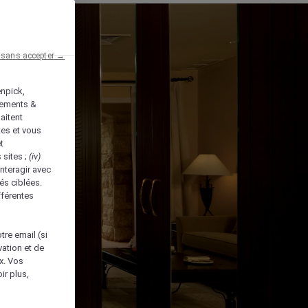
 sans accepter →
enpick,
tements &
aitent
tes et vous
t
 sites ;
(iv)
nteragir avec
és ciblées.
fférentes
tre email (si
vation et de
ux. Vos
ir plus,