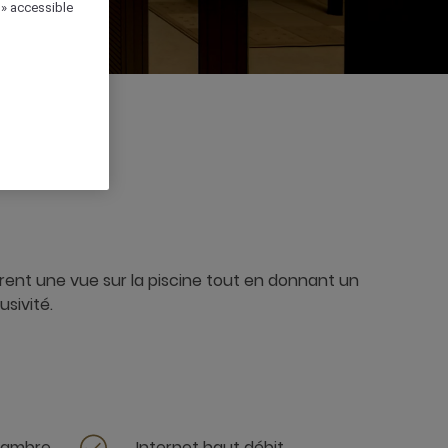
 » accessible
3 x
ent une vue sur la piscine tout en donnant un
usivité.
chambre
Internet haut débit