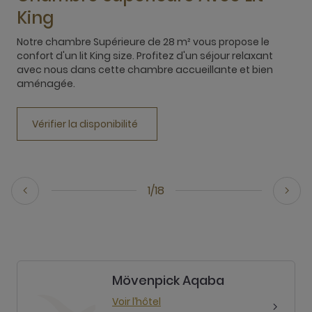
King
Notre chambre Supérieure de 28 m² vous propose le
N
confort d'un lit King size. Profitez d'un séjour relaxant
c
avec nous dans cette chambre accueillante et bien
c
aménagée.
p
Vérifier la disponibilité
1/18
Mövenpick Aqaba
Voir l’hôtel