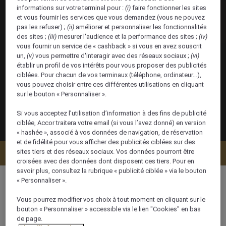
informations sur votre terminal pour :
(i)
faire fonctionner les sites
et vous fournir les services que vous demandez (vous ne pouvez
pas les refuser) ;
(ii)
améliorer et personnaliser les fonctionnalités
des sites ;
(iii)
mesurer l'audience et la performance des sites ;
(iv)
vous fournir un service de « cashback » si vous en avez souscrit
un,
(v)
vous permettre d'interagir avec des réseaux sociaux ;
(vi)
établir un profil de vos intérêts pour vous proposer des publicités
ciblées. Pour chacun de vos terminaux (téléphone, ordinateur…),
vous pouvez choisir entre ces différentes utilisations en cliquant
sur le bouton « Personnaliser ».
Si vous acceptez l’utilisation d’information à des fins de publicité
ciblée, Accor traitera votre email (si vous l’avez donné) en version
« hashée », associé à vos données de navigation, de réservation
et de fidélité pour vous afficher des publicités ciblées sur des
sites tiers et des réseaux sociaux. Vos données pourront être
Vérifier la disponibilité
croisées avec des données dont disposent ces tiers. Pour en
savoir plus, consultez la rubrique « publicité ciblée » via le bouton
« Personnaliser ».
Vous pourrez modifier vos choix à tout moment en cliquant sur le
bouton « Personnaliser » accessible via le lien "Cookies" en bas
34 m²
de page.