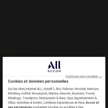
Continuer sans accepter →
Cookies et données personnelles
Sur les sites internet ALL, HotelF1, Ibis, Pullman, Novotel, Mercure,
MGallery, Sofitel, Movenpick, Mantra, Resorts, Business Travel,
Meetings, Travelpros, Restaurants & Bars, Spa, Appartements &
Villas, Activities & Events, Limitless Experiences et Hera,
Accor et
ses partenaires
souhaitent stocker ou accéder à des