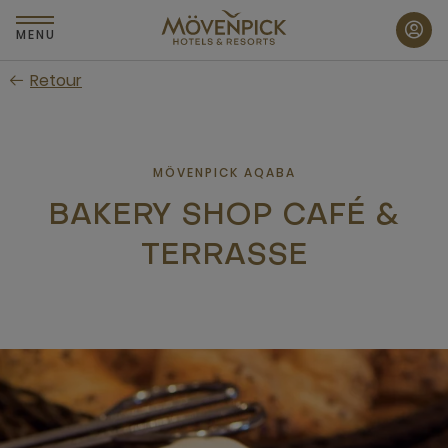
Passer
au
MENU
contenu
Retour
principal
MÖVENPICK AQABA
BAKERY SHOP CAFÉ &
TERRASSE