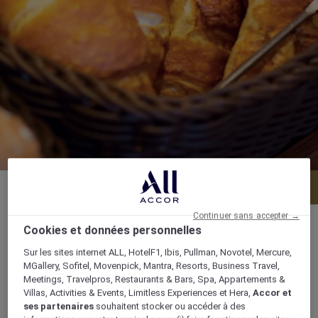
Menu
Réserver une table
Continuer sans accepter →
Cookies et données personnelles
Sur les sites internet ALL, HotelF1, Ibis, Pullman, Novotel, Mercure,
MGallery, Sofitel, Movenpick, Mantra, Resorts, Business Travel,
King Hussein Street, Aqaba, P.O. Box 678,
Meetings, Travelpros, Restaurants & Bars, Spa, Appartements &
77110, aqaba, Jordanie
Villas, Activities & Events, Limitless Experiences et Hera,
Accor et
ses partenaires
souhaitent stocker ou accéder à des