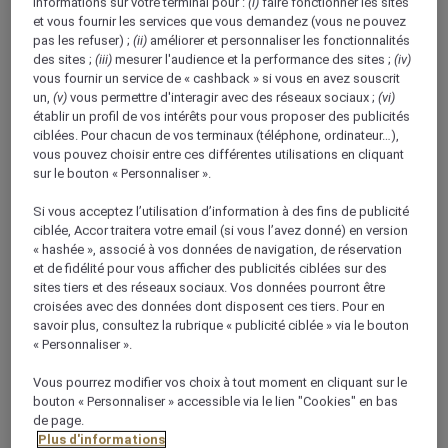
+962 3 203 40 20
informations sur votre terminal pour :
(i)
faire fonctionner les sites
et vous fournir les services que vous demandez (vous ne pouvez
pas les refuser) ;
(ii)
améliorer et personnaliser les fonctionnalités
des sites ;
(iii)
mesurer l'audience et la performance des sites ;
(iv)
vous fournir un service de « cashback » si vous en avez souscrit
un,
(v)
vous permettre d'interagir avec des réseaux sociaux ;
(vi)
établir un profil de vos intérêts pour vous proposer des publicités
À propos de ce restaurant
ciblées. Pour chacun de vos terminaux (téléphone, ordinateur…),
vous pouvez choisir entre ces différentes utilisations en cliquant
sur le bouton « Personnaliser ».
Bienvenue dans notre boutique dédiée aux
pâtisseries fraîches et aux confiseries. Surprenez
Si vous acceptez l’utilisation d’information à des fins de publicité
famille et amis en achetant à emporter et régalez
ciblée, Accor traitera votre email (si vous l’avez donné) en version
« hashée », associé à vos données de navigation, de réservation
l'assemblée avec un gâteau préparé à la perfection,
et de fidélité pour vous afficher des publicités ciblées sur des
choisi parmi notre vaste sélection de délices sucrés.
sites tiers et des réseaux sociaux. Vos données pourront être
Après 21h00, le magasin propose un happy hour qui
croisées avec des données dont disposent ces tiers. Pour en
vous permettra de satisfaire vos envies en
savoir plus, consultez la rubrique « publicité ciblée » via le bouton
« Personnaliser ».
bénéficiant d'une réduction de -30 %. Le Bakery Shop
Café & Terrasse invite les clients de l'hôtel comme les
Vous pourrez modifier vos choix à tout moment en cliquant sur le
passants à venir s'asseoir et à se détendre sur la
bouton « Personnaliser » accessible via le lien "Cookies" en bas
de page.
terrasse de la boulangerie. Les passants peuvent
Plus d'informations