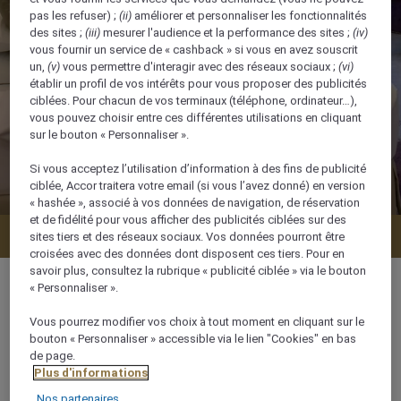
pas les refuser) ;
(ii)
améliorer et personnaliser les fonctionnalités
des sites ;
(iii)
mesurer l'audience et la performance des sites ;
(iv)
vous fournir un service de « cashback » si vous en avez souscrit
un,
(v)
vous permettre d'interagir avec des réseaux sociaux ;
(vi)
établir un profil de vos intérêts pour vous proposer des publicités
ciblées. Pour chacun de vos terminaux (téléphone, ordinateur…),
vous pouvez choisir entre ces différentes utilisations en cliquant
sur le bouton « Personnaliser ».
Si vous acceptez l’utilisation d’information à des fins de publicité
ciblée, Accor traitera votre email (si vous l’avez donné) en version
« hashée », associé à vos données de navigation, de réservation
et de fidélité pour vous afficher des publicités ciblées sur des
Vérifier la disponibilité
sites tiers et des réseaux sociaux. Vos données pourront être
croisées avec des données dont disposent ces tiers. Pour en
savoir plus, consultez la rubrique « publicité ciblée » via le bouton
« Personnaliser ».
Vous pourrez modifier vos choix à tout moment en cliquant sur le
28 m²
bouton « Personnaliser » accessible via le lien "Cookies" en bas
de page.
Plus d'informations
3 x
Nos partenaires