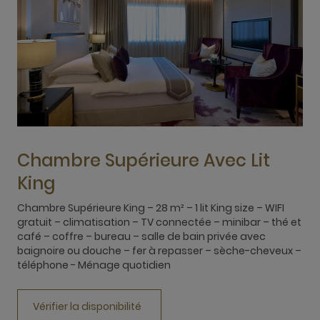
Chambre Supérieure Avec Lit
King
Chambre Supérieure King – 28 m² – 1 lit King size – WIFI
C
gratuit – climatisation – TV connectée – minibar – thé et
s
café – coffre – bureau – salle de bain privée avec
c
baignoire ou douche – fer à repasser – sèche-cheveux –
s
téléphone - Ménage quotidien
r
Vérifier la disponibilité