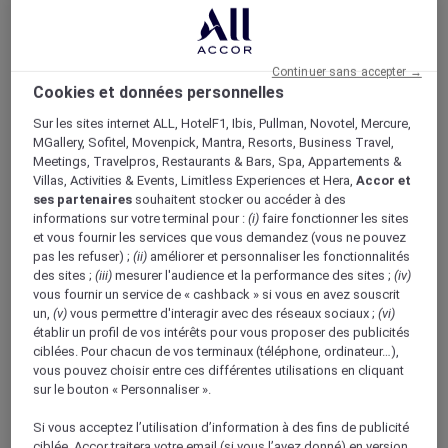
Continuer sans accepter →
Festival du film IKSV
Cookies et données personnelles
Sur les sites internet ALL, HotelF1, Ibis, Pullman, Novotel, Mercure,
MGallery, Sofitel, Movenpick, Mantra, Resorts, Business Travel,
Le festival du film d'Istanbul est un événement
Meetings, Travelpros, Restaurants & Bars, Spa, Appartements &
majeur du cinéma en Turquie organisé par l'IKSV
Villas, Activities & Events, Limitless Experiences et Hera,
Accor et
(Istanbul Foundation for Culture and Arts). Plus de
ses partenaires
souhaitent stocker ou accéder à des
informations sur votre terminal pour :
(i)
faire fonctionner les sites
200 projections de films de divers pays, mais aussi
et vous fournir les services que vous demandez (vous ne pouvez
des tables rondes avec les réalisateurs, des concerts
pas les refuser) ;
(ii)
améliorer et personnaliser les fonctionnalités
et autres événements spéciaux.
des sites ;
(iii)
mesurer l'audience et la performance des sites ;
(iv)
vous fournir un service de « cashback » si vous en avez souscrit
Plus de 200 films
un,
(v)
vous permettre d'interagir avec des réseaux sociaux ;
(vi)
établir un profil de vos intérêts pour vous proposer des publicités
Plus de 90 000 cinéphiles présents
ciblées. Pour chacun de vos terminaux (téléphone, ordinateur…),
vous pouvez choisir entre ces différentes utilisations en cliquant
Des événements spéciaux, des projections et
sur le bouton « Personnaliser ».
des tables rondes
Si vous acceptez l’utilisation d’information à des fins de publicité
ciblée, Accor traitera votre email (si vous l’avez donné) en version