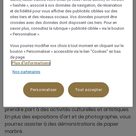
Avril 2020
« hashée », associé à vos données de navigation, de réservation
et de fidélité pour vous afficher des publicités ciblées sur des
sites tiers et des réseaux sociaux. Vos données pourront être
croisées avec des données dont disposent ces tiers. Pour en
savoir plus, consultez la rubrique « publicité ciblée » via le bouton
« Personnaliser ».
Festival de la tulipe
Vous pourrez modifier vos choix à tout moment en cliquant sur le
bouton « Personnaliser » accessible via le lien "Cookies" en bas
d'Istanbul
de page.
Plus d'informations
Nos partenaires
Découvrez le côté coloré de cette ville historique
durant le festival de la tulipe d'Istanbul qui se déroule
chaque mois d'avril. Que ce soit dans le parc
Personnaliser
Tout accepter
d'Emirgan, le parc Göztepe ou la place Sultanahmet,
les visiteurs pourront assister à des concerts et
prendre part à des activités culturelles et artistiques.
En plus des expositions d'art et de photographie, vous
pourrez assister à des démonstrations de papier
marbré.