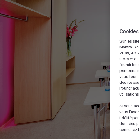
Cookies
Sur les sit
Mantra, Re
Villas, Act
stocker ou
fournir le
personnalis
vous fourn
des réseau
Pour chacu
utilisation
Si vous acc
vous l’ave
fidélité po
données po
consultez l