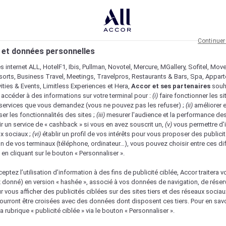
Continuer
 et données personnelles
es internet ALL, HotelF1, Ibis, Pullman, Novotel, Mercure, MGallery, Sofitel, Mov
sorts, Business Travel, Meetings, Travelpros, Restaurants & Bars, Spa, Appar
ivities & Events, Limitless Experiences et Hera,
Accor et ses partenaires
souh
 accéder à des informations sur votre terminal pour :
(i)
faire fonctionner les si
s services que vous demandez (vous ne pouvez pas les refuser) ;
(ii)
améliorer e
er les fonctionnalités des sites ;
(iii)
mesurer l'audience et la performance des
ir un service de « cashback » si vous en avez souscrit un,
(v)
vous permettre d'i
x sociaux ;
(vi)
établir un profil de vos intérêts pour vous proposer des publicit
n de vos terminaux (téléphone, ordinateur…), vous pouvez choisir entre ces di
s en cliquant sur le bouton « Personnaliser ».
eptez l’utilisation d’information à des fins de publicité ciblée, Accor traitera vo
z donné) en version « hashée », associé à vos données de navigation, de réser
ur vous afficher des publicités ciblées sur des sites tiers et des réseaux socia
urront être croisées avec des données dont disposent ces tiers. Pour en savo
a rubrique « publicité ciblée » via le bouton « Personnaliser ».