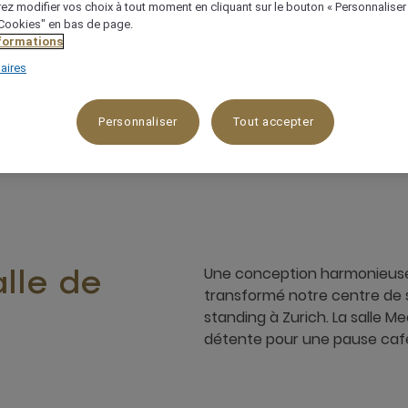
ez modifier vos choix à tout moment en cliquant sur le bouton « Personnaliser
 "Cookies" en bas de page.
nformations
aires
Idéale pour les formations
Sans colo
Personnaliser
Tout accepter
Une conception harmonieuse 
lle de
transformé notre centre de s
standing à Zurich. La salle 
détente pour une pause café 