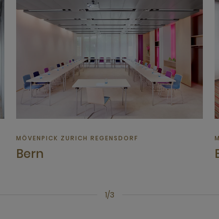
MÖVENPICK ZURICH REGENSDORF
M
Bern
B
1/3