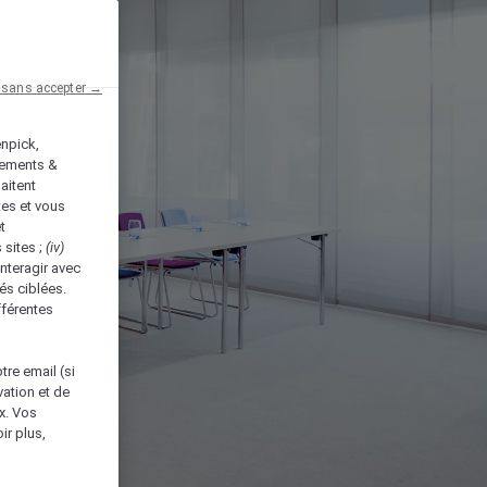
 sans accepter →
enpick,
tements &
aitent
tes et vous
t
 sites ;
(iv)
nteragir avec
és ciblées.
fférentes
tre email (si
vation et de
ux. Vos
ir plus,