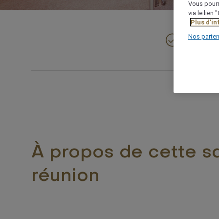
Vous pourr
via le lien
Plus d'i
Nos parten
61 m²
À propos de cette sa
réunion