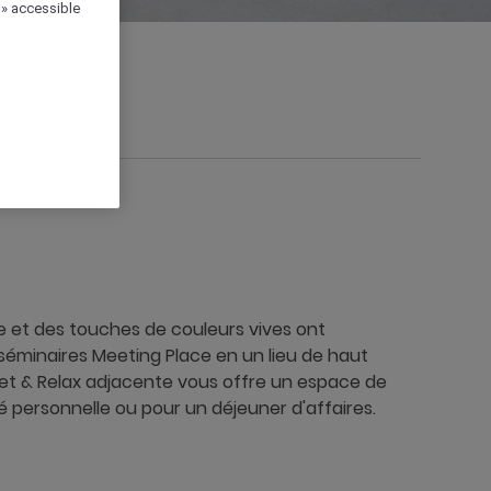
 » accessible
nne ou pilier
et des touches de couleurs vives ont
éminaires Meeting Place en un lieu de haut
Meet & Relax adjacente vous offre un espace de
personnelle ou pour un déjeuner d'affaires.