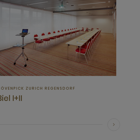
ÖVENPICK ZURICH REGENSDORF
iel I+II