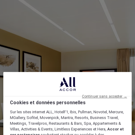
Continuer sans accepter →
Cookies et données personnelles
Sur les sites internet ALL, HotelF1, Ibis, Pullman, Novotel, Mercure,
MGallery, Sofitel, Movenpick, Mantra, Resorts, Business Travel,
Meetings, Travelpros, Restaurants & Bars, Spa, Appartements &
Villas, Activities & Events, Limitless Experiences et Hera,
Accor et
ses partenaires
souhaitent stocker ou accéder à des