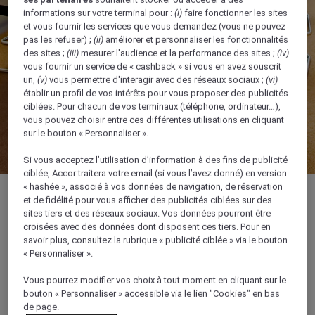
informations sur votre terminal pour :
(i)
faire fonctionner les sites
et vous fournir les services que vous demandez (vous ne pouvez
pas les refuser) ;
(ii)
améliorer et personnaliser les fonctionnalités
des sites ;
(iii)
mesurer l'audience et la performance des sites ;
(iv)
vous fournir un service de « cashback » si vous en avez souscrit
un,
(v)
vous permettre d'interagir avec des réseaux sociaux ;
(vi)
établir un profil de vos intérêts pour vous proposer des publicités
ciblées. Pour chacun de vos terminaux (téléphone, ordinateur…),
vous pouvez choisir entre ces différentes utilisations en cliquant
sur le bouton « Personnaliser ».
Si vous acceptez l’utilisation d’information à des fins de publicité
ciblée, Accor traitera votre email (si vous l’avez donné) en version
« hashée », associé à vos données de navigation, de réservation
et de fidélité pour vous afficher des publicités ciblées sur des
sites tiers et des réseaux sociaux. Vos données pourront être
croisées avec des données dont disposent ces tiers. Pour en
33 m²
savoir plus, consultez la rubrique « publicité ciblée » via le bouton
« Personnaliser ».
Idéale pour les réunions d'affaires
Vous pourrez modifier vos choix à tout moment en cliquant sur le
bouton « Personnaliser » accessible via le lien "Cookies" en bas
de page.
Sans colonne ou pilier