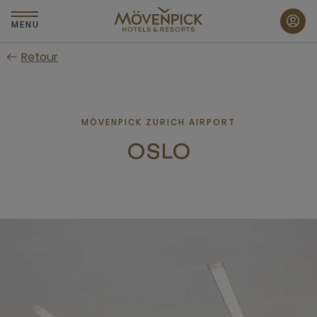
Passer
au
MENU
contenu
Retour
principal
MÖVENPICK ZURICH AIRPORT
OSLO