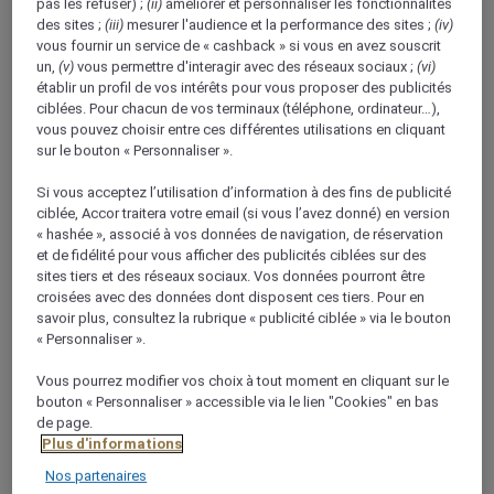
pas les refuser) ;
(ii)
améliorer et personnaliser les fonctionnalités
des sites ;
(iii)
mesurer l'audience et la performance des sites ;
(iv)
À propos de
vous fournir un service de « cashback » si vous en avez souscrit
un,
(v)
vous permettre d'interagir avec des réseaux sociaux ;
(vi)
établir un profil de vos intérêts pour vous proposer des publicités
À seulement 40 minutes de Bâle et de Zurich,
ciblées. Pour chacun de vos terminaux (téléphone, ordinateur…),
découvrez la ville éclectique d'Egerkingen avec
vous pouvez choisir entre ces différentes utilisations en cliquant
sur le bouton « Personnaliser ».
Mövenpick Hotels & Resorts. Ses grandes surfaces
boisées et son charme pittoresque font de cette ville
Si vous acceptez l’utilisation d’information à des fins de publicité
une destination particulièrement agréable, que vous
ciblée, Accor traitera votre email (si vous l’avez donné) en version
y séjourniez pour les affaires ou le plaisir. Idéalement
« hashée », associé à vos données de navigation, de réservation
et de fidélité pour vous afficher des publicités ciblées sur des
situé pour explorer la ville, le Mövenpick Hotel
sites tiers et des réseaux sociaux. Vos données pourront être
Egerkingen offre des vues panoramiques sur le
croisées avec des données dont disposent ces tiers. Pour en
paysage environnant. Parfait pour les haltes d'une
savoir plus, consultez la rubrique « publicité ciblée » via le bouton
nuit grâce à sa position près de l'autoroute, il
« Personnaliser ».
constitue également un excellent point de départ
Vous pourrez modifier vos choix à tout moment en cliquant sur le
pour des excursions dans les montagnes du Jura. Ses
bouton « Personnaliser » accessible via le lien "Cookies" en bas
installations professionnelles ultramodernes, ses
de page.
liaisons de transport et ses salles pour réunions et
Plus d'informations
événements font de cet hôtel un excellent choix
Nos partenaires