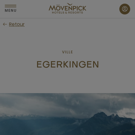
Passer
au
MENU
contenu
Retour
principal
VILLE
EGERKINGEN