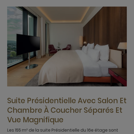
Suite Présidentielle Avec Salon Et
Chambre À Coucher Séparés Et
C
v
Vue Magnifique
b
d
Les 155 m² de la suite Présidentielle du 16e étage sont