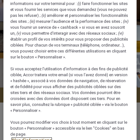
informations sur votre terminal pour :
(i)
faire fonctionner les sites
et vous fournir les services que vous demandez (vous ne pouvez
pas les refuser) ;
(ii)
améliorer et personnaliser les fonctionnalités
des sites ;
(iii)
mesurer l'audience et la performance des sites ;
(iv)
vous fournir un service de « cashback » si vous en avez souscrit
un,
(v)
vous permettre d'interagir avec des réseaux sociaux ;
(vi)
établir un profil de vos intérêts pour vous proposer des publicités
ciblées. Pour chacun de vos terminaux (téléphone, ordinateur…),
vous pouvez choisir entre ces différentes utilisations en cliquant
sur le bouton « Personnaliser ».
Si vous acceptez l’utilisation d’information à des fins de publicité
ciblée, Accor traitera votre email (si vous l’avez donné) en version
« hashée », associé à vos données de navigation, de réservation
et de fidélité pour vous afficher des publicités ciblées sur des
sites tiers et des réseaux sociaux. Vos données pourront être
Vérifier la disponibilité
croisées avec des données dont disposent ces tiers. Pour en
savoir plus, consultez la rubrique « publicité ciblée » via le bouton
« Personnaliser ».
Vous pourrez modifier vos choix à tout moment en cliquant sur le
bouton « Personnaliser » accessible via le lien "Cookies" en bas
67 m²
de page.
Plus d'informations