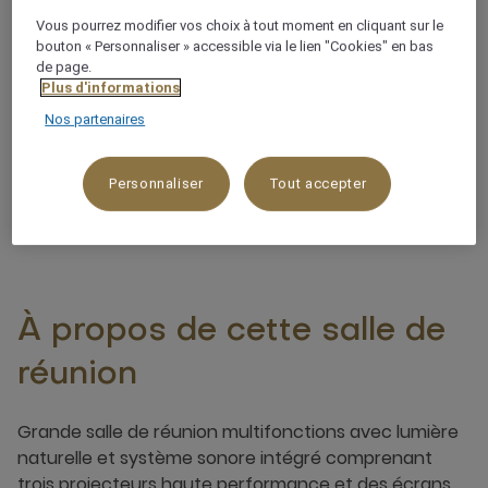
Lumière naturelle
Vous pourrez modifier vos choix à tout moment en cliquant sur le
bouton « Personnaliser » accessible via le lien "Cookies" en bas
de page.
Technologie ultramoderne
Plus d'informations
Nos partenaires
Jusqu'à 7 m de hauteur sous plafond
Personnaliser
Tout accepter
À propos de cette salle de
réunion
Grande salle de réunion multifonctions avec lumière
naturelle et système sonore intégré comprenant
trois projecteurs haute performance et des écrans.