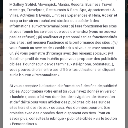
MGallery, Sofitel, Movenpick, Mantra, Resorts, Business Travel,
Meetings, Travelpros, Restaurants & Bars, Spa, Appartements &
Villas, Activities & Events, Limitless Experiences et Hera,
Accor et
ses partenaires
souhaitent stocker ou accéder à des
informations sur votre terminal pour :
(i)
faire fonctionner les sites
et vous fournir les services que vous demandez (vous ne pouvez
pas les refuser) ;
(ii)
améliorer et personnaliser les fonctionnalités
des sites ;
(iii)
mesurer l'audience et la performance des sites ;
(iv)
vous fournir un service de « cashback » si vous en avez souscrit
un,
(v)
vous permettre d'interagir avec des réseaux sociaux ;
(vi)
établir un profil de vos intérêts pour vous proposer des publicités
ciblées. Pour chacun de vos terminaux (téléphone, ordinateur…),
vous pouvez choisir entre ces différentes utilisations en cliquant
sur le bouton « Personnaliser ».
Si vous acceptez l’utilisation d’information à des fins de publicité
ciblée, Accor traitera votre email (si vous l’avez donné) en version
351 m²
« hashée », associé à vos données de navigation, de réservation
et de fidélité pour vous afficher des publicités ciblées sur des
sites tiers et des réseaux sociaux. Vos données pourront être
Idéale pour les grands événements et
croisées avec des données dont disposent ces tiers. Pour en
conférences
savoir plus, consultez la rubrique « publicité ciblée » via le bouton
« Personnaliser ».