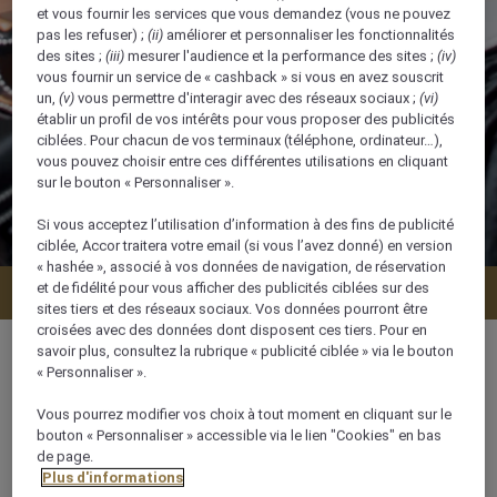
et vous fournir les services que vous demandez (vous ne pouvez
pas les refuser) ;
(ii)
améliorer et personnaliser les fonctionnalités
des sites ;
(iii)
mesurer l'audience et la performance des sites ;
(iv)
vous fournir un service de « cashback » si vous en avez souscrit
un,
(v)
vous permettre d'interagir avec des réseaux sociaux ;
(vi)
établir un profil de vos intérêts pour vous proposer des publicités
ciblées. Pour chacun de vos terminaux (téléphone, ordinateur…),
vous pouvez choisir entre ces différentes utilisations en cliquant
sur le bouton « Personnaliser ».
Si vous acceptez l’utilisation d’information à des fins de publicité
ciblée, Accor traitera votre email (si vous l’avez donné) en version
« hashée », associé à vos données de navigation, de réservation
et de fidélité pour vous afficher des publicités ciblées sur des
Vérifier la disponibilité
sites tiers et des réseaux sociaux. Vos données pourront être
croisées avec des données dont disposent ces tiers. Pour en
savoir plus, consultez la rubrique « publicité ciblée » via le bouton
« Personnaliser ».
Vous pourrez modifier vos choix à tout moment en cliquant sur le
28 m²
bouton « Personnaliser » accessible via le lien "Cookies" en bas
de page.
Plus d'informations
2 x