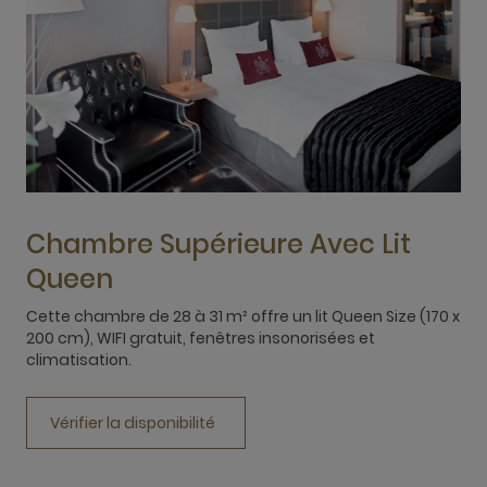
Chambre Supérieure Avec Lit
Queen
Cette chambre de 28 à 31 m² offre un lit Queen Size (170 x
C
200 cm), WIFI gratuit, fenêtres insonorisées et
2
climatisation.
c
Vérifier la disponibilité