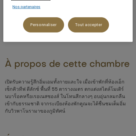
Nos partenaires
Vue sur la montagne,Vue panoramique
3 x
Personnaliser
Tout accepter
À propos de cette chambre
เปิดรับความรู้สึกอิ่มเอมทั้งกายและใจ เมื่อเข้าพักที่ห้องเอ็ก
เซ็กคิวทีฟ ดีลักซ์ พื้นที่ 55 ตารางเมตร ตกแต่งสไตล์โมเดิร์
นบาร็อคหรือเรอเนสซองส์ ในโทนสีกลางๆ อบอุ่นกลมกลืน
เข้ากับธรรมชาติ จากระเบียงห้องพักคูณจะได้ชื่นชมเต็มอิ่ม
กับวิวพาโนรามาของภูมิทัศน์