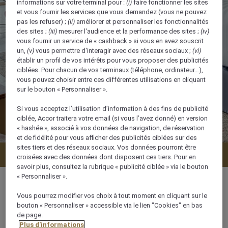
informations sur votre terminal pour :
(i)
faire fonctionner les sites
et vous fournir les services que vous demandez (vous ne pouvez
pas les refuser) ;
(ii)
améliorer et personnaliser les fonctionnalités
des sites ;
(iii)
mesurer l'audience et la performance des sites ;
(iv)
vous fournir un service de « cashback » si vous en avez souscrit
un,
(v)
vous permettre d'interagir avec des réseaux sociaux ;
(vi)
établir un profil de vos intérêts pour vous proposer des publicités
ciblées. Pour chacun de vos terminaux (téléphone, ordinateur…),
vous pouvez choisir entre ces différentes utilisations en cliquant
sur le bouton « Personnaliser ».
Si vous acceptez l’utilisation d’information à des fins de publicité
ciblée, Accor traitera votre email (si vous l’avez donné) en version
« hashée », associé à vos données de navigation, de réservation
et de fidélité pour vous afficher des publicités ciblées sur des
sites tiers et des réseaux sociaux. Vos données pourront être
Vérifier la disponibilité
croisées avec des données dont disposent ces tiers. Pour en
savoir plus, consultez la rubrique « publicité ciblée » via le bouton
« Personnaliser ».
Vous pourrez modifier vos choix à tout moment en cliquant sur le
bouton « Personnaliser » accessible via le lien "Cookies" en bas
55 m²
de page.
Plus d'informations