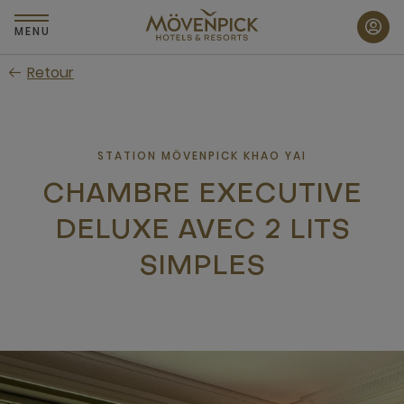
Passer
au
MENU
contenu
Retour
principal
STATION MÖVENPICK KHAO YAI
CHAMBRE EXECUTIVE
DELUXE AVEC 2 LITS
SIMPLES