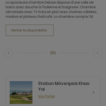
La spacieuse chambre Deluxe dispose d'une salle de
L
bains avec douche à l'italienne et baignoire. Chambre
s
climatisée avec TV à écran plat avec chaînes câblées,
C
minibar et plateau thé/café. La chambre compte 1 lit.
c
c
Vérifier la disponibilité
1/10
Station Mövenpick Khao
Yai
Voir l’hôtel