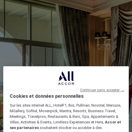
Continuer sans accepter →
Cookies et données personnelles
Sur les sites internet ALL, HotelF1, Ibis, Pullman, Novotel, Mercure,
MGallery, Sofitel, Movenpick, Mantra, Resorts, Business Travel,
Meetings, Travelpros, Restaurants & Bars, Spa, Appartements &
Villas, Activities & Events, Limitless Experiences et Hera,
Accor et
ses partenaires
souhaitent stocker ou accéder à des