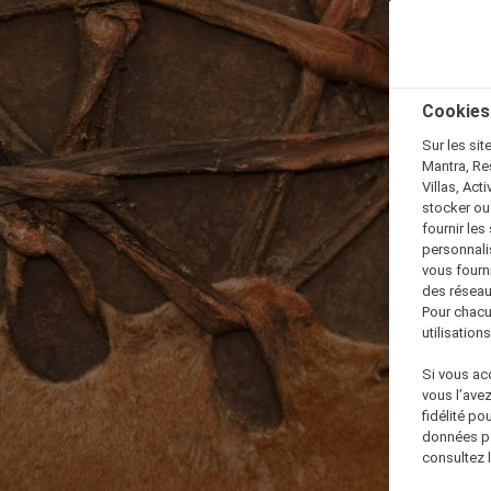
Cookies
Sur les sit
Mantra, Re
Villas, Act
stocker ou
fournir le
personnalis
vous fourn
des réseau
Pour chacu
utilisation
Si vous acc
vous l’ave
fidélité po
données po
consultez l