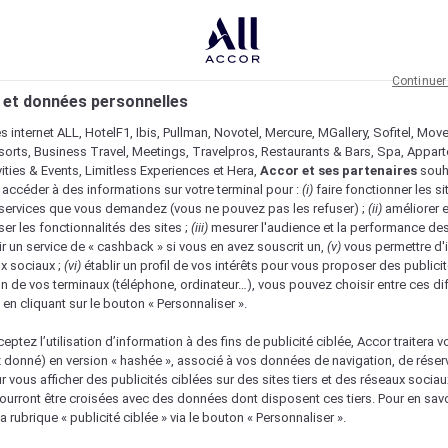
Continuer
 et données personnelles
es internet ALL, HotelF1, Ibis, Pullman, Novotel, Mercure, MGallery, Sofitel, Mov
sorts, Business Travel, Meetings, Travelpros, Restaurants & Bars, Spa, Appar
ivities & Events, Limitless Experiences et Hera,
Accor et ses partenaires
souh
 accéder à des informations sur votre terminal pour :
(i)
faire fonctionner les si
s services que vous demandez (vous ne pouvez pas les refuser) ;
(ii)
améliorer e
er les fonctionnalités des sites ;
(iii)
mesurer l'audience et la performance des
ir un service de « cashback » si vous en avez souscrit un,
(v)
vous permettre d'i
x sociaux ;
(vi)
établir un profil de vos intérêts pour vous proposer des publicit
n de vos terminaux (téléphone, ordinateur…), vous pouvez choisir entre ces di
s en cliquant sur le bouton « Personnaliser ».
eptez l’utilisation d’information à des fins de publicité ciblée, Accor traitera vo
z donné) en version « hashée », associé à vos données de navigation, de réser
ur vous afficher des publicités ciblées sur des sites tiers et des réseaux socia
urront être croisées avec des données dont disposent ces tiers. Pour en savo
a rubrique « publicité ciblée » via le bouton « Personnaliser ».