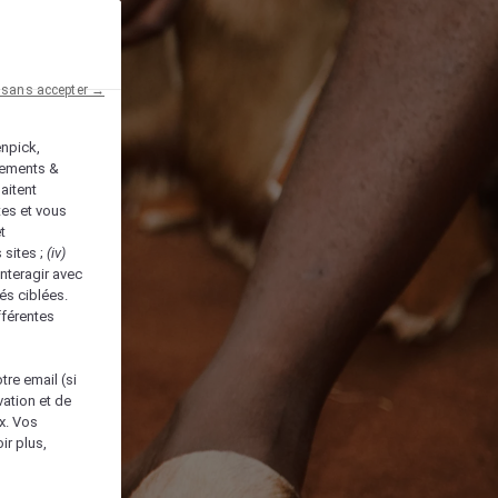
 sans accepter →
enpick,
tements &
aitent
tes et vous
t
 sites ;
(iv)
nteragir avec
és ciblées.
fférentes
tre email (si
vation et de
ux. Vos
ir plus,