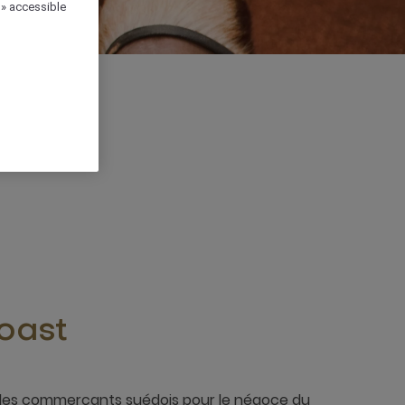
 » accessible
oast
ar les commerçants suédois pour le négoce du