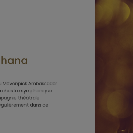
Ghana
 du Mövenpick Ambassador
l'Orchestre symphonique
mpagnie théâtrale
régulièrement dans ce