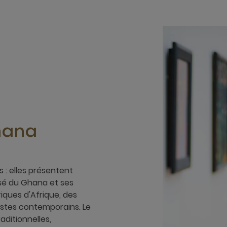
hana
 : elles présentent
ssé du Ghana et ses
riques d'Afrique, des
tistes contemporains. Le
ditionnelles,