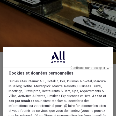
Menu
Réserver une table
Continuer sans accepter →
Cookies et données personnelles
Sur les sites internet ALL, HotelF1, Ibis, Pullman, Novotel, Mercure,
MGallery, Sofitel, Movenpick, Mantra, Resorts, Business Travel,
Independence Avenue, Ridge, PMB CT 343,
Meetings, Travelpros, Restaurants & Bars, Spa, Appartements &
PMBCT343, accra, Ghana
Villas, Activities & Events, Limitless Experiences et Hera,
Accor et
ses partenaires
souhaitent stocker ou accéder à des
informations sur votre terminal pour :
(i)
faire fonctionner les sites
+233 302 611 000
et vous fournir les services que vous demandez (vous ne pouvez
pas les refuser) ;
(ii)
améliorer et personnaliser les fonctionnalités