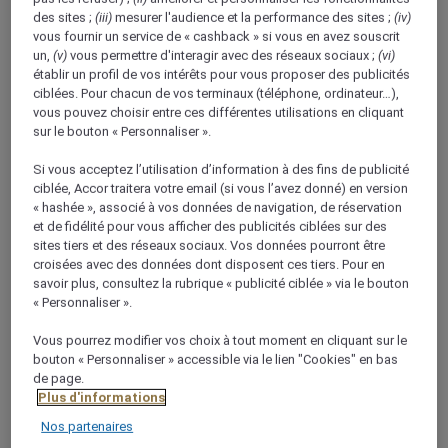
des sites ;
(iii)
mesurer l'audience et la performance des sites ;
(iv)
vous fournir un service de « cashback » si vous en avez souscrit
un,
(v)
vous permettre d'interagir avec des réseaux sociaux ;
(vi)
établir un profil de vos intérêts pour vous proposer des publicités
À propos de ce restaurant
ciblées. Pour chacun de vos terminaux (téléphone, ordinateur…),
vous pouvez choisir entre ces différentes utilisations en cliquant
sur le bouton « Personnaliser ».
Le Sankofa, notre restaurant ouvert toute la journée,
vous propose une sélection de délices du monde
Si vous acceptez l’utilisation d’information à des fins de publicité
ciblée, Accor traitera votre email (si vous l’avez donné) en version
entier. Profitez des alléchants postes de cuisson
« hashée », associé à vos données de navigation, de réservation
ouverts ainsi que d'une carte misant sur le
et de fidélité pour vous afficher des publicités ciblées sur des
développement durable composée de spécialités
sites tiers et des réseaux sociaux. Vos données pourront être
internationales et de plats à base de crustacés et de
croisées avec des données dont disposent ces tiers. Pour en
savoir plus, consultez la rubrique « publicité ciblée » via le bouton
poissons locaux. Vous pourrez également déguster
« Personnaliser ».
toutes les saveurs du Sankofa à l'ombre de notre
pergola sur la terrasse.
Vous pourrez modifier vos choix à tout moment en cliquant sur le
bouton « Personnaliser » accessible via le lien "Cookies" en bas
de page.
Plus d'informations
POURQUOI VOUS ALLEZ
Nos partenaires