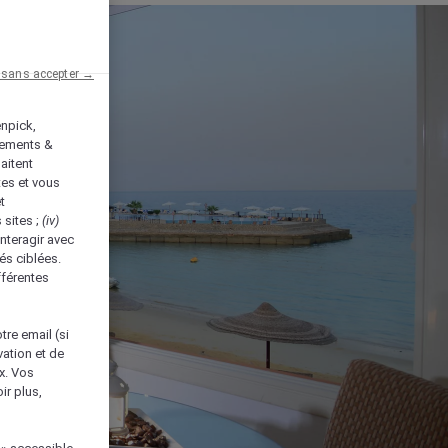
 sans accepter →
enpick,
tements &
aitent
tes et vous
t
 sites ;
(iv)
nteragir avec
és ciblées.
fférentes
tre email (si
vation et de
ux. Vos
ir plus,