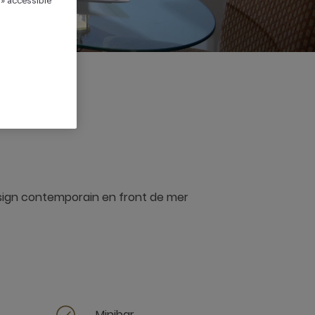
 » accessible
esign contemporain en front de mer
Minibar