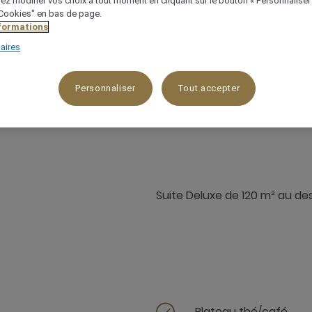
ez modifier vos choix à tout moment en cliquant sur le bouton « Personnaliser
 "Cookies" en bas de page.
nformations
aires
Personnaliser
Tout accepter
120 m²
Sur la plage
4 x
Suite Deluxe de 120 m² au d
Plateau thé/café