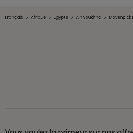
Français
Afrique
Égypte
Ain Soukhna
Mövenpick 
Vous voulez la primeur sur nos offr