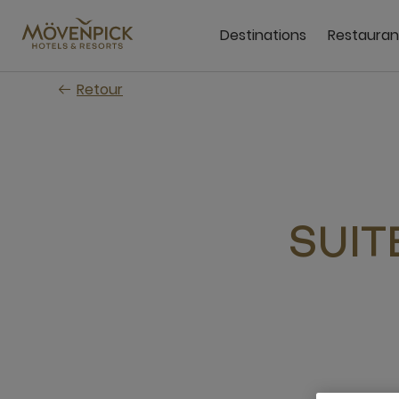
Passer
au
Destinations
Restauran
contenu
principal
Retour
SUIT