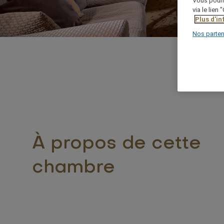
Vous pourr
via le lien
Plus d'i
Nos parten
À propos de cette
chambre