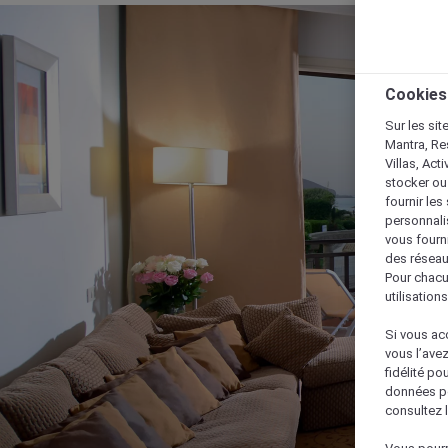
Cookies
Sur les sit
Mantra, Re
Villas, Act
stocker ou
fournir le
personnalis
vous fourn
des réseau
Pour chacu
utilisation
Si vous acc
vous l’ave
fidélité po
données po
consultez l