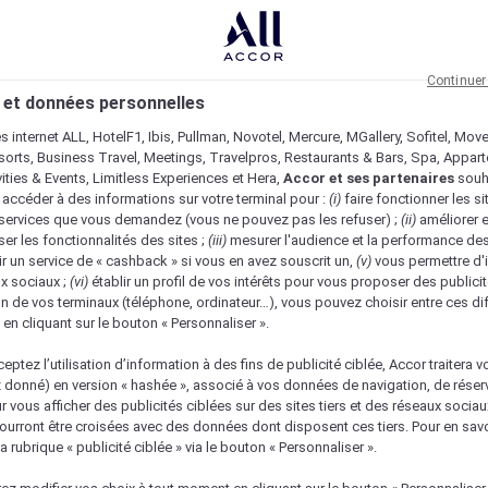
Continuer
 et données personnelles
es internet ALL, HotelF1, Ibis, Pullman, Novotel, Mercure, MGallery, Sofitel, Mov
sorts, Business Travel, Meetings, Travelpros, Restaurants & Bars, Spa, Appar
ivities & Events, Limitless Experiences et Hera,
Accor et ses partenaires
souh
 accéder à des informations sur votre terminal pour :
(i)
faire fonctionner les si
s services que vous demandez (vous ne pouvez pas les refuser) ;
(ii)
améliorer e
er les fonctionnalités des sites ;
(iii)
mesurer l'audience et la performance des
ir un service de « cashback » si vous en avez souscrit un,
(v)
vous permettre d'i
x sociaux ;
(vi)
établir un profil de vos intérêts pour vous proposer des publicit
n de vos terminaux (téléphone, ordinateur…), vous pouvez choisir entre ces di
s en cliquant sur le bouton « Personnaliser ».
eptez l’utilisation d’information à des fins de publicité ciblée, Accor traitera vo
z donné) en version « hashée », associé à vos données de navigation, de réser
ur vous afficher des publicités ciblées sur des sites tiers et des réseaux socia
urront être croisées avec des données dont disposent ces tiers. Pour en savo
a rubrique « publicité ciblée » via le bouton « Personnaliser ».
Vérifier la disponibilité