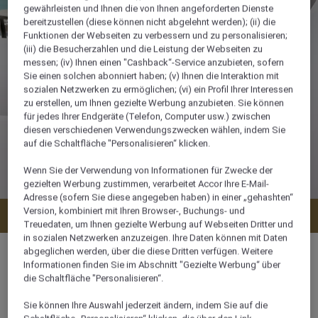
gewährleisten und Ihnen die von Ihnen angeforderten Dienste
bereitzustellen (diese können nicht abgelehnt werden); (ii) die
Funktionen der Webseiten zu verbessern und zu personalisieren;
(iii) die Besucherzahlen und die Leistung der Webseiten zu
messen; (iv) Ihnen einen "Cashback“-Service anzubieten, sofern
Sie einen solchen abonniert haben; (v) Ihnen die Interaktion mit
sozialen Netzwerken zu ermöglichen; (vi) ein Profil Ihrer Interessen
zu erstellen, um Ihnen gezielte Werbung anzubieten. Sie können
für jedes Ihrer Endgeräte (Telefon, Computer usw.) zwischen
diesen verschiedenen Verwendungszwecken wählen, indem Sie
auf die Schaltfläche "Personalisieren“ klicken.
Wenn Sie der Verwendung von Informationen für Zwecke der
gezielten Werbung zustimmen, verarbeitet Accor Ihre E-Mail-
Adresse (sofern Sie diese angegeben haben) in einer „gehashten“
Version, kombiniert mit Ihren Browser-, Buchungs- und
Verfügbarkeit anzeigen
Treuedaten, um Ihnen gezielte Werbung auf Webseiten Dritter und
in sozialen Netzwerken anzuzeigen. Ihre Daten können mit Daten
abgeglichen werden, über die diese Dritten verfügen. Weitere
Informationen finden Sie im Abschnitt "Gezielte Werbung“ über
die Schaltfläche "Personalisieren“.
35 m²
Sie können Ihre Auswahl jederzeit ändern, indem Sie auf die