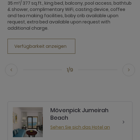
35 m²/ 377 sq.ft., king bed, balcony, pool access, bathtub
3
& shower, complimentary WiFi, casting device, coffee
s
and tea making facilities, baby crib available upon
c
request, extra bed available upon request with
c
additional charge.
r
Verfügbarkeit anzeigen
1/9
Mövenpick Jumeirah
Beach
Sehen Sie sich das Hotel an