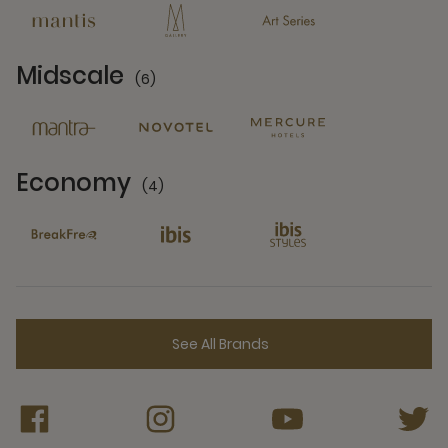
Midscale
(6)
6 Partners
Economy
(4)
4 Partners
See All Brands