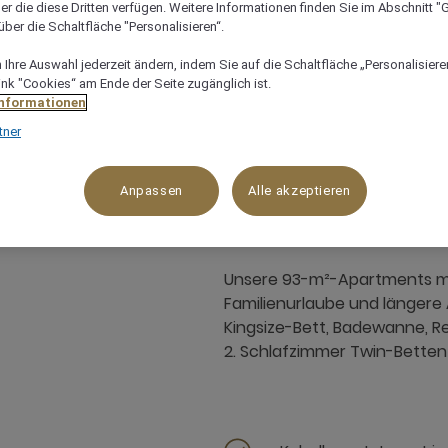
er die diese Dritten verfügen. Weitere Informationen finden Sie im Abschnitt "G
ber die Schaltfläche "Personalisieren“.
Ihre Auswahl jederzeit ändern, indem Sie auf die Schaltfläche „Personalisieren
ink "Cookies“ am Ende der Seite zugänglich ist.
Informationen
tner
90 m²
6 x
Anpassen
Alle akzeptieren
Unsere 93-m²-Apartments mit
Familienurlaube und längere 
Kingsize-Bett, Badewanne, 
2. Schlafzimmer Twin-Bette