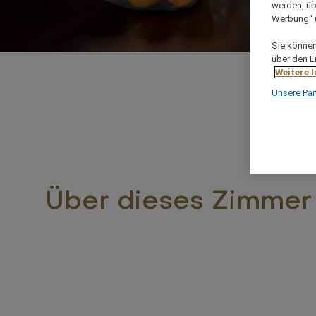
werden, üb
Werbung“ ü
Sie können 
über den L
Weitere 
Unsere Par
Über dieses Zimmer