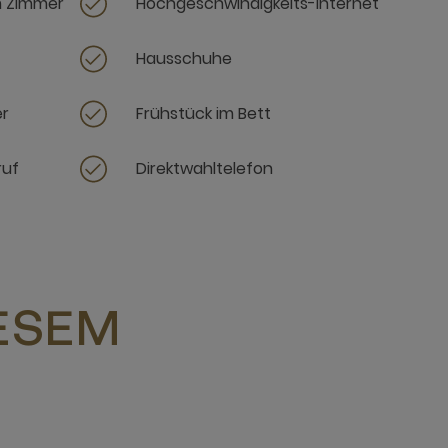
m Zimmer
Hochgeschwindigkeits-Internet
Hausschuhe
er
Frühstück im Bett
ruf
Direktwahltelefon
IESEM