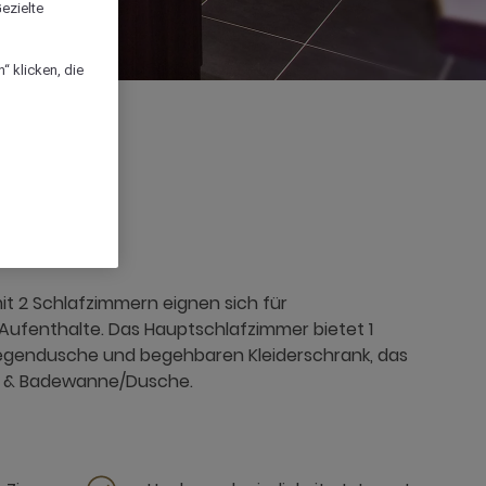
ezielte
“ klicken, die
 2 Schlafzimmern eignen sich für
Aufenthalte. Das Hauptschlafzimmer bietet 1
Regendusche und begehbaren Kleiderschrank, das
n & Badewanne/Dusche.