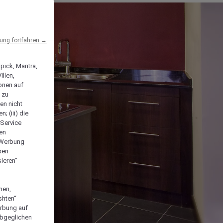
ng fortfahren →
npick, Mantra,
llen,
onen auf
 zu
en nicht
; (iii) die
-Service
len
e Werbung
sen
ieren“
men,
shten“
erbung auf
abgeglichen