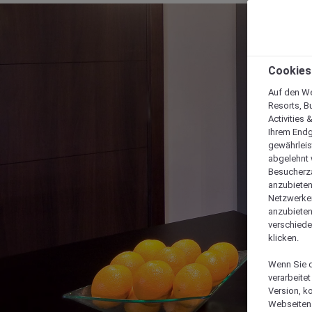
Cookies
Auf den We
Resorts, B
Activities 
Ihrem Endg
gewährleis
abgelehnt w
Besucherza
anzubieten,
Netzwerken 
anzubieten
verschiede
klicken.
Wenn Sie d
verarbeite
Version, k
Webseiten 