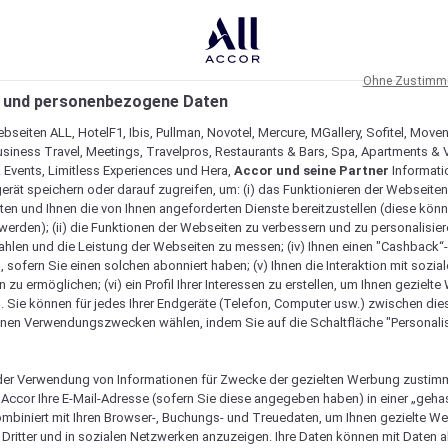
Ohne Zustimmu
 und personenbezogene Daten
bseiten ALL, HotelF1, Ibis, Pullman, Novotel, Mercure, MGallery, Sofitel, Move
usiness Travel, Meetings, Travelpros, Restaurants & Bars, Spa, Apartments & Vi
& Events, Limitless Experiences und Hera,
Accor und seine Partner
Informati
erät speichern oder darauf zugreifen, um: (i) das Funktionieren der Webseiten
ten und Ihnen die von Ihnen angeforderten Dienste bereitzustellen (diese könn
erden); (ii) die Funktionen der Webseiten zu verbessern und zu personalisieren
hlen und die Leistung der Webseiten zu messen; (iv) Ihnen einen "Cashback“
 sofern Sie einen solchen abonniert haben; (v) Ihnen die Interaktion mit sozia
zu ermöglichen; (vi) ein Profil Ihrer Interessen zu erstellen, um Ihnen gezielt
. Sie können für jedes Ihrer Endgeräte (Telefon, Computer usw.) zwischen die
nen Verwendungszwecken wählen, indem Sie auf die Schaltfläche "Personalis
er Verwendung von Informationen für Zwecke der gezielten Werbung zustim
t Accor Ihre E-Mail-Adresse (sofern Sie diese angegeben haben) in einer „geha
ombiniert mit Ihren Browser-, Buchungs- und Treuedaten, um Ihnen gezielte W
Verfügbarkeit anzeigen
Dritter und in sozialen Netzwerken anzuzeigen. Ihre Daten können mit Daten 