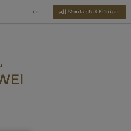
Mein Konto & Prämien
DE
I
WEI