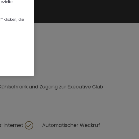
ezielte
“ klicken, die
i-Kühlschrank und Zugang zur Executive Club
-Internet
Automatischer Weckruf