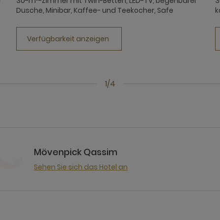
r
30-m²-Zimmer mit Twin-Betten, LED-TV, begehbarer
3
Dusche, Minibar, Kaffee- und Teekocher, Safe
k
Verfügbarkeit anzeigen
1/4
Mövenpick Qassim
Sehen Sie sich das Hotel an