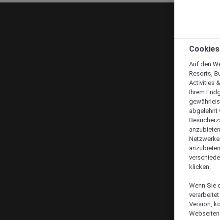
Cookies
Auf den We
Resorts, B
Activities 
Ihrem Endg
gewährleis
abgelehnt w
Besucherza
anzubieten,
Netzwerken 
anzubieten
verschiede
klicken.
Wenn Sie d
verarbeite
Version, k
Webseiten 