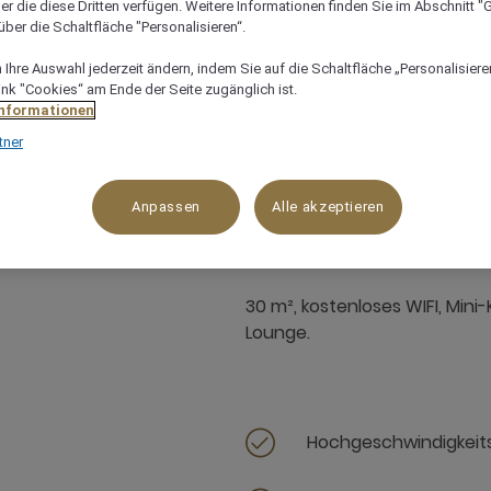
er die diese Dritten verfügen. Weitere Informationen finden Sie im Abschnitt "G
ber die Schaltfläche "Personalisieren“.
Ihre Auswahl jederzeit ändern, indem Sie auf die Schaltfläche „Personalisieren
ink "Cookies“ am Ende der Seite zugänglich ist.
Informationen
tner
30 m²
4 x
Anpassen
Alle akzeptieren
30 m², kostenloses WIFI, Min
Lounge.
Hochgeschwindigkeits