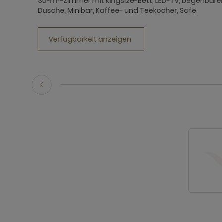
30-m²-Zimmer mit Kingsize-Bett, LED-TV, begehbare
Dusche, Minibar, Kaffee- und Teekocher, Safe
Verfügbarkeit anzeigen