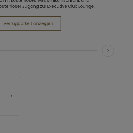
0 m², kostenloses WIFI, Minikühlschrank und
ostenloser Zugang zur Executive Club Lounge.
Verfügbarkeit anzeigen