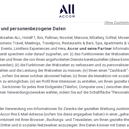
Ohne Zustimmu
 und personenbezogene Daten
bseiten ALL, HotelF1, Ibis, Pullman, Novotel, Mercure, MGallery, Sofitel, Move
usiness Travel, Meetings, Travelpros, Restaurants & Bars, Spa, Apartments & Vi
& Events, Limitless Experiences und Hera,
Accor und seine Partner
Informati
erät speichern oder darauf zugreifen, um: (i) das Funktionieren der Webseiten
ten und Ihnen die von Ihnen angeforderten Dienste bereitzustellen (diese könn
erden); (ii) die Funktionen der Webseiten zu verbessern und zu personalisieren
hlen und die Leistung der Webseiten zu messen; (iv) Ihnen einen "Cashback“
 sofern Sie einen solchen abonniert haben; (v) Ihnen die Interaktion mit sozia
zu ermöglichen; (vi) ein Profil Ihrer Interessen zu erstellen, um Ihnen gezielt
. Sie können für jedes Ihrer Endgeräte (Telefon, Computer usw.) zwischen die
nen Verwendungszwecken wählen, indem Sie auf die Schaltfläche "Personalis
er Verwendung von Informationen für Zwecke der gezielten Werbung zustim
t Accor Ihre E-Mail-Adresse (sofern Sie diese angegeben haben) in einer „geha
ombiniert mit Ihren Browser-, Buchungs- und Treuedaten, um Ihnen gezielte W
Verfügbarkeit anzeigen
Dritter und in sozialen Netzwerken anzuzeigen. Ihre Daten können mit Daten 