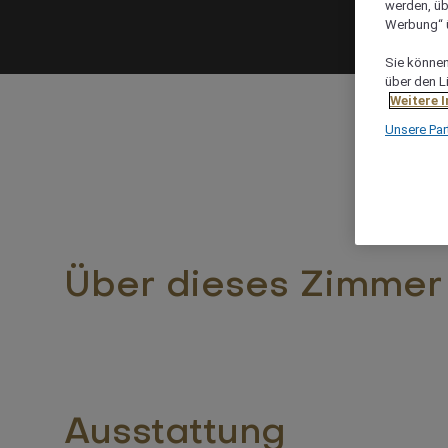
werden, üb
Werbung“ ü
Sie können 
über den L
Weitere 
Unsere Par
Über dieses Zimmer
Ausstattung