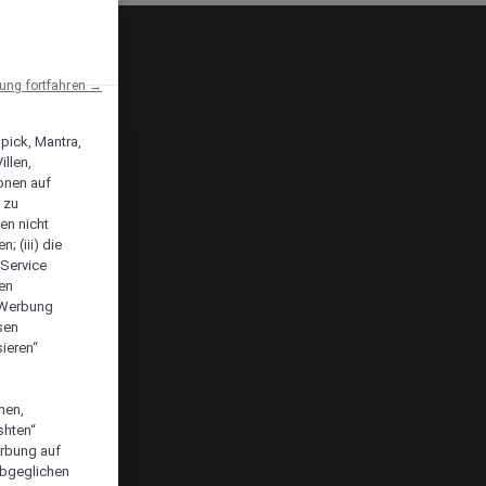
ng fortfahren →
npick, Mantra,
llen,
onen auf
 zu
en nicht
; (iii) die
-Service
len
e Werbung
sen
ieren“
men,
shten“
erbung auf
abgeglichen