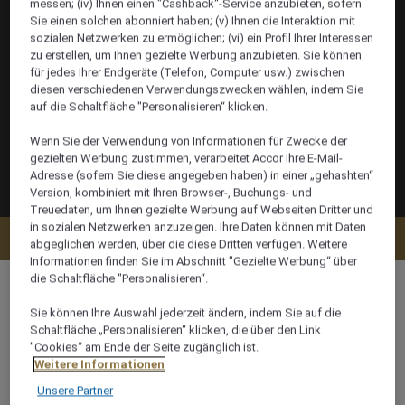
messen; (iv) Ihnen einen "Cashback“-Service anzubieten, sofern
Sie einen solchen abonniert haben; (v) Ihnen die Interaktion mit
sozialen Netzwerken zu ermöglichen; (vi) ein Profil Ihrer Interessen
zu erstellen, um Ihnen gezielte Werbung anzubieten. Sie können
für jedes Ihrer Endgeräte (Telefon, Computer usw.) zwischen
diesen verschiedenen Verwendungszwecken wählen, indem Sie
auf die Schaltfläche "Personalisieren“ klicken.
Wenn Sie der Verwendung von Informationen für Zwecke der
gezielten Werbung zustimmen, verarbeitet Accor Ihre E-Mail-
Adresse (sofern Sie diese angegeben haben) in einer „gehashten“
Version, kombiniert mit Ihren Browser-, Buchungs- und
Treuedaten, um Ihnen gezielte Werbung auf Webseiten Dritter und
in sozialen Netzwerken anzuzeigen. Ihre Daten können mit Daten
Verfügbarkeit anzeigen
abgeglichen werden, über die diese Dritten verfügen. Weitere
Informationen finden Sie im Abschnitt "Gezielte Werbung“ über
die Schaltfläche "Personalisieren“.
Sie können Ihre Auswahl jederzeit ändern, indem Sie auf die
Schaltfläche „Personalisieren“ klicken, die über den Link
244 m²
"Cookies“ am Ende der Seite zugänglich ist.
Weitere Informationen
6 x
Unsere Partner