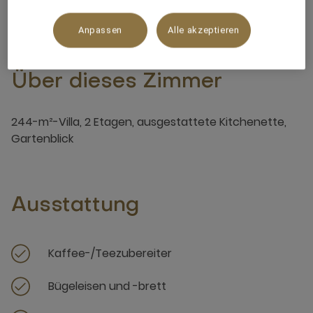
Anpassen
Alle akzeptieren
Über dieses Zimmer
244-m²-Villa, 2 Etagen, ausgestattete Kitchenette,
Gartenblick
Ausstattung
Kaffee-/Teezubereiter
Bügeleisen und -brett