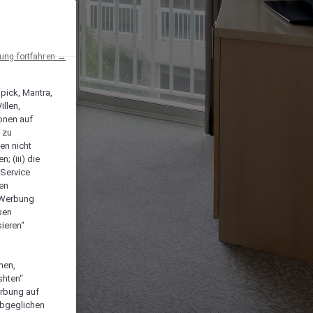
ng fortfahren →
npick, Mantra,
llen,
onen auf
 zu
en nicht
; (iii) die
-Service
len
e Werbung
sen
ieren“
men,
shten“
erbung auf
abgeglichen