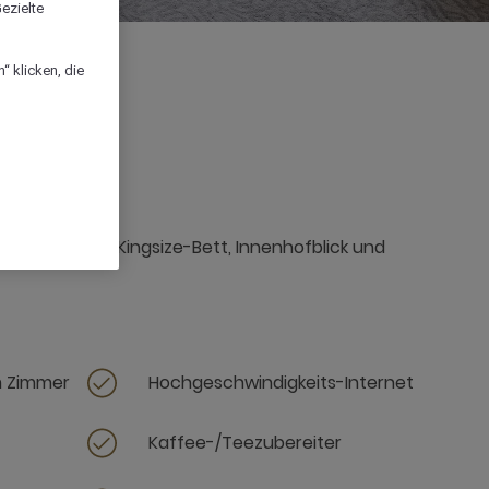
ezielte
“ klicken, die
fügt über ein Kingsize-Bett, Innenhofblick und
m Zimmer
Hochgeschwindigkeits-Internet
Kaffee-/Teezubereiter