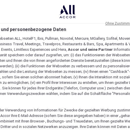
Ohne Zustimmu
 und personenbezogene Daten
bseiten ALL, HotelF1, Ibis, Pullman, Novotel, Mercure, MGallery, Sofitel, Move
usiness Travel, Meetings, Travelpros, Restaurants & Bars, Spa, Apartments & Vi
& Events, Limitless Experiences und Hera,
Accor und seine Partner
Informati
erät speichern oder darauf zugreifen, um: (i) das Funktionieren der Webseiten
ten und Ihnen die von Ihnen angeforderten Dienste bereitzustellen (diese könn
erden); (ii) die Funktionen der Webseiten zu verbessern und zu personalisieren
hlen und die Leistung der Webseiten zu messen; (iv) Ihnen einen "Cashback“
 sofern Sie einen solchen abonniert haben; (v) Ihnen die Interaktion mit sozia
zu ermöglichen; (vi) ein Profil Ihrer Interessen zu erstellen, um Ihnen gezielt
. Sie können für jedes Ihrer Endgeräte (Telefon, Computer usw.) zwischen die
nen Verwendungszwecken wählen, indem Sie auf die Schaltfläche "Personalis
Verfügbarkeit anzeigen
er Verwendung von Informationen für Zwecke der gezielten Werbung zustim
t Accor Ihre E-Mail-Adresse (sofern Sie diese angegeben haben) in einer „geha
ombiniert mit Ihren Browser-, Buchungs- und Treuedaten, um Ihnen gezielte W
Dritter und in sozialen Netzwerken anzuzeigen. Ihre Daten können mit Daten 