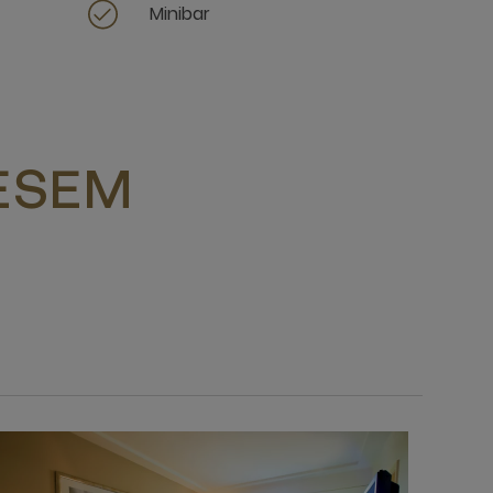
t
Minibar
IESEM