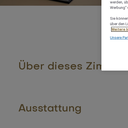
werden, üb
Werbung“ ü
Sie können 
über den L
Weitere 
Unsere Par
Über dieses Zimmer
Ausstattung