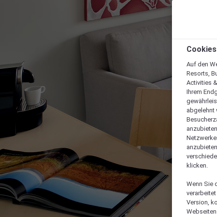
Cookies
Auf den We
Resorts, B
Activities 
Ihrem Endg
gewährleis
abgelehnt w
Besucherza
anzubieten,
Netzwerken 
anzubieten
verschiede
klicken.
Wenn Sie d
verarbeite
Version, k
Webseiten 