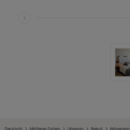
Deutsch
Mittlerer Osten
Libanon
Beirut
Mövenpick