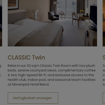
CLASSIC Twin
g
Relax in our 32 sqm Classic Twin Room with two plush
S
beds, serene courtyard views, complimentary coffee
w
,
& tea, high-speed Wi-Fi, and exclusive access to the
c
health club, indoor pool, and seasonal resort facilities
e
at Mövenpick Hotel Beirut.
s
Verfügbarkeit anzeigen