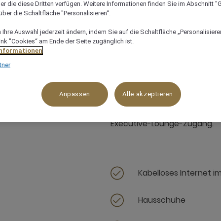
er die diese Dritten verfügen. Weitere Informationen finden Sie im Abschnitt "G
ber die Schaltfläche "Personalisieren“.
Ihre Auswahl jederzeit ändern, indem Sie auf die Schaltfläche „Personalisieren
47 m²
Hofblick
3 x
ink "Cookies“ am Ende der Seite zugänglich ist.
Informationen
tner
Anpassen
Alle akzeptieren
Diese 47-m²-Junior-Suite ver
Executive-Lounge-Zugang.
Kabelloses Internet i
Hausschuhe