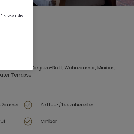
“ klicken, die
2-m²-Suite mit Kingsize-Bett, Wohnzimmer, Minibar,
ater Terrasse
m Zimmer
Kaffee-/Teezubereiter
ruf
Minibar