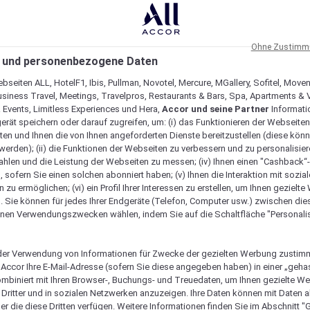
Ohne Zustimmu
 und personenbezogene Daten
bseiten ALL, HotelF1, Ibis, Pullman, Novotel, Mercure, MGallery, Sofitel, Move
usiness Travel, Meetings, Travelpros, Restaurants & Bars, Spa, Apartments & Vi
& Events, Limitless Experiences und Hera,
Accor und seine Partner
Informati
erät speichern oder darauf zugreifen, um: (i) das Funktionieren der Webseiten
ten und Ihnen die von Ihnen angeforderten Dienste bereitzustellen (diese könn
erden); (ii) die Funktionen der Webseiten zu verbessern und zu personalisieren
hlen und die Leistung der Webseiten zu messen; (iv) Ihnen einen "Cashback“
 sofern Sie einen solchen abonniert haben; (v) Ihnen die Interaktion mit sozia
zu ermöglichen; (vi) ein Profil Ihrer Interessen zu erstellen, um Ihnen gezielt
. Sie können für jedes Ihrer Endgeräte (Telefon, Computer usw.) zwischen die
nen Verwendungszwecken wählen, indem Sie auf die Schaltfläche "Personalis
er Verwendung von Informationen für Zwecke der gezielten Werbung zustim
Verfügbarkeit anzeigen
t Accor Ihre E-Mail-Adresse (sofern Sie diese angegeben haben) in einer „geha
ombiniert mit Ihren Browser-, Buchungs- und Treuedaten, um Ihnen gezielte W
Dritter und in sozialen Netzwerken anzuzeigen. Ihre Daten können mit Daten 
er die diese Dritten verfügen. Weitere Informationen finden Sie im Abschnitt "G