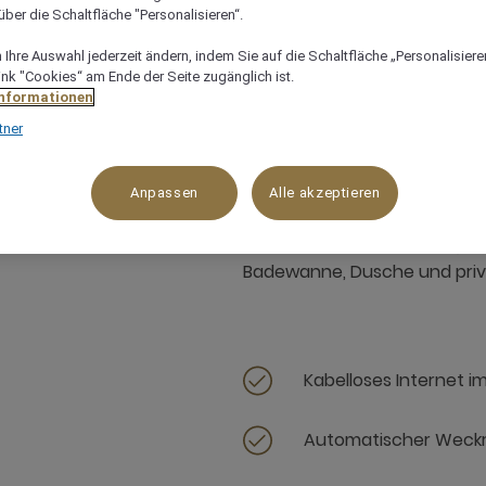
ber die Schaltfläche "Personalisieren“.
Ihre Auswahl jederzeit ändern, indem Sie auf die Schaltfläche „Personalisieren
ink "Cookies“ am Ende der Seite zugänglich ist.
112 m²
Ozean-/Meerblick
3 x
Informationen
tner
Anpassen
Alle akzeptieren
Grand Suite mit Meerblick, 11
Badewanne, Dusche und priv
Kabelloses Internet i
Automatischer Weck