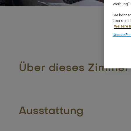
Werbung“ ü
Sie können 
über den L
Weitere 
Unsere Par
Über dieses Zimmer
Ausstattung