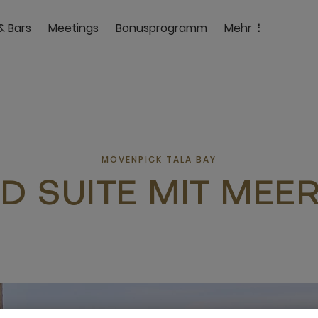
& Bars
Meetings
Bonusprogramm
Mehr
MÖVENPICK TALA BAY
D SUITE MIT MEER