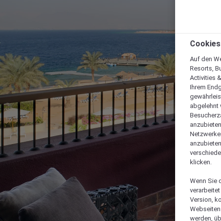
Cookies
Auf den We
Resorts, B
Activities 
Ihrem Endg
gewährleis
abgelehnt w
Besucherza
anzubieten,
Netzwerken 
anzubieten
verschiede
klicken.
Wenn Sie d
verarbeite
Version, k
Webseiten 
werden, üb