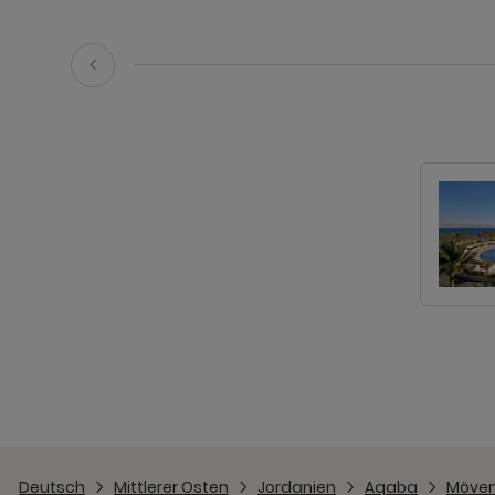
Deutsch
Mittlerer Osten
Jordanien
Aqaba
Möven