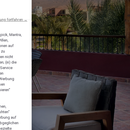
ng fortfahren →
npick, Mantra,
llen,
onen auf
 zu
en nicht
; (iii) die
-Service
len
e Werbung
sen
ieren“
men,
shten“
erbung auf
abgeglichen
ezielte