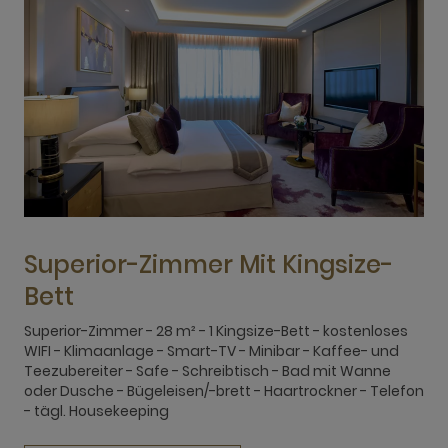
Superior-Zimmer Mit Kingsize-
Bett
Superior-Zimmer - 28 m² - 1 Kingsize-Bett - kostenloses
S
WIFI - Klimaanlage - Smart-TV - Minibar - Kaffee- und
-
Teezubereiter - Safe - Schreibtisch - Bad mit Wanne
W
oder Dusche - Bügeleisen/-brett - Haartrockner - Telefon
T
- tägl. Housekeeping
o