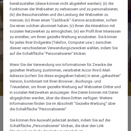
bereitzustellen (diese können nicht abgelehnt werden); (ii) die
Funktionen der Webseiten zu verbessern und zu personalisieren;
(iii) die Besucherzahlen und die Leistung der Webseiten zu
messen; (iv) Ihnen einen "Cashback“-Service anzubieten, sofern
Sie einen solchen abonniert haben; (v) Ihnen die Interaktion mit
sozialen Netzwerken zu ermöglichen; (vi) ein Profil Ihrer Interessen
zu erstellen, um Ihnen gezielte Werbung anzubieten. Sie können
für jedes Ihrer Endgeräte (Telefon, Computer usw.) zwischen
diesen verschiedenen Verwendungszwecken wählen, indem Sie
auf die Schaltfläche "Personalisieren“ klicken.
Wenn Sie der Verwendung von Informationen für Zwecke der
gezielten Werbung zustimmen, verarbeitet Accor Ihre E-Mail-
Adresse (sofern Sie diese angegeben haben) in einer „gehashten“
Version, kombiniert mit Ihren Browser-, Buchungs- und
Treuedaten, um Ihnen gezielte Werbung auf Webseiten Dritter und
Verfügbarkeit anzeigen
in sozialen Netzwerken anzuzeigen. Ihre Daten können mit Daten
abgeglichen werden, über die diese Dritten verfügen. Weitere
Informationen finden Sie im Abschnitt "Gezielte Werbung“ über
die Schaltfläche "Personalisieren“.
Sie können Ihre Auswahl jederzeit ändern, indem Sie auf die
28 m²
Schaltfläche „Personalisieren“ klicken, die über den Link