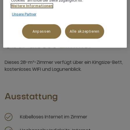
"Cookies“ am Ende der Seite zugänglich ist.
Weitere Informationen
3 x
Unsere Partner
Anpassen
Alle akzeptieren
Über dieses Zimmer
Dieses 28-m²-Zimmer verfügt über ein Kingsize-Bett,
kostenloses WIFI und Lagunenblick.
Ausstattung
Kabelloses Internet im Zimmer