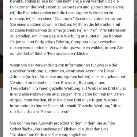
bereitzustellen (diese können nicht abgelehnt werden); (ii) die
Funktionen der Webseiten zu verbessern und zu personalisieren;
(iii) die Besucherzahlen und die Leistung der Webseiten zu
messen; (iv) Ihnen einen "Cashback“-Service anzubieten, sofern
Sie einen solchen abonniert haben; (v) Ihnen die Interaktion mit
sozialen Netzwerken zu ermöglichen; (vi) ein Profil Ihrer Interessen
zu erstellen, um Ihnen gezielte Werbung anzubieten. Sie können
für jedes Ihrer Endgeräte (Telefon, Computer usw.) zwischen
diesen verschiedenen Verwendungszwecken wählen, indem Sie
auf die Schaltfläche "Personalisieren“ klicken.
Wenn Sie der Verwendung von Informationen für Zwecke der
gezielten Werbung zustimmen, verarbeitet Accor Ihre E-Mail-
Adresse (sofern Sie diese angegeben haben) in einer „gehashten“
Verfügbarkeit anzeigen
Version, kombiniert mit Ihren Browser-, Buchungs- und
Treuedaten, um Ihnen gezielte Werbung auf Webseiten Dritter und
in sozialen Netzwerken anzuzeigen. Ihre Daten können mit Daten
abgeglichen werden, über die diese Dritten verfügen. Weitere
Informationen finden Sie im Abschnitt "Gezielte Werbung“ über
die Schaltfläche "Personalisieren“.
22 m²
Sie können Ihre Auswahl jederzeit ändern, indem Sie auf die
Schaltfläche „Personalisieren“ klicken, die über den Link
Stadtblick
"Cookies“ am Ende der Seite zugänglich ist.