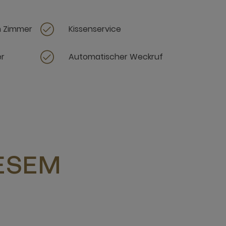
m Zimmer
Kissenservice
er
Automatischer Weckruf
IESEM