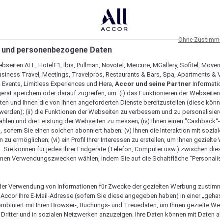
Ohne Zustimmu
 und personenbezogene Daten
bseiten ALL, HotelF1, Ibis, Pullman, Novotel, Mercure, MGallery, Sofitel, Move
usiness Travel, Meetings, Travelpros, Restaurants & Bars, Spa, Apartments & Vi
& Events, Limitless Experiences und Hera,
Accor und seine Partner
Informati
erät speichern oder darauf zugreifen, um: (i) das Funktionieren der Webseiten
ten und Ihnen die von Ihnen angeforderten Dienste bereitzustellen (diese könn
erden); (ii) die Funktionen der Webseiten zu verbessern und zu personalisieren
hlen und die Leistung der Webseiten zu messen; (iv) Ihnen einen "Cashback“
 sofern Sie einen solchen abonniert haben; (v) Ihnen die Interaktion mit sozia
zu ermöglichen; (vi) ein Profil Ihrer Interessen zu erstellen, um Ihnen gezielt
. Sie können für jedes Ihrer Endgeräte (Telefon, Computer usw.) zwischen die
nen Verwendungszwecken wählen, indem Sie auf die Schaltfläche "Personalis
er Verwendung von Informationen für Zwecke der gezielten Werbung zustim
t Accor Ihre E-Mail-Adresse (sofern Sie diese angegeben haben) in einer „geha
ombiniert mit Ihren Browser-, Buchungs- und Treuedaten, um Ihnen gezielte W
Dritter und in sozialen Netzwerken anzuzeigen. Ihre Daten können mit Daten 