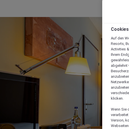
Cookies
Auf den We
Resorts, B
Activities 
Ihrem Endg
gewährleis
abgelehnt w
Besucherza
anzubieten,
Netzwerken 
anzubieten
verschiede
klicken.
Wenn Sie d
verarbeite
Version, k
Webseiten 