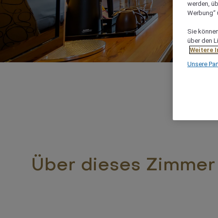
werden, üb
Werbung“ ü
Sie können 
über den L
Weitere 
Unsere Par
Über dieses Zimmer