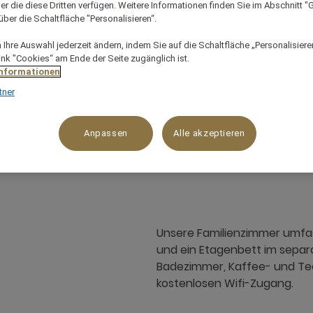
er die diese Dritten verfügen. Weitere Informationen finden Sie im Abschnitt "G
ber die Schaltfläche "Personalisieren“.
Verfügbarkeit anzeigen
Ihre Auswahl jederzeit ändern, indem Sie auf die Schaltfläche „Personalisieren
ink "Cookies“ am Ende der Seite zugänglich ist.
Informationen
tner
51 m²
5 x
Anpassen
Alle akzeptieren
Unsere Familienzimmer umfa
und ein Etagenbett im separ
Badezimmer, Kaffee- und Te
kostenlosen Wifi-Zugang.