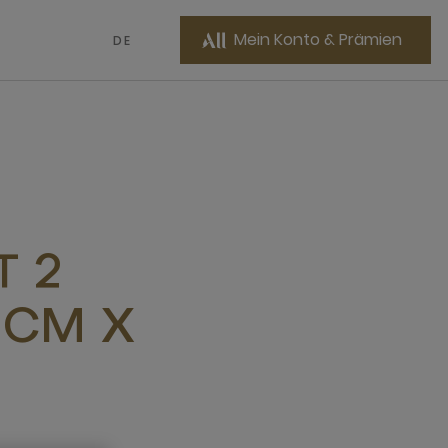
Mein Konto & Prämien
DE
T 2
0CM X