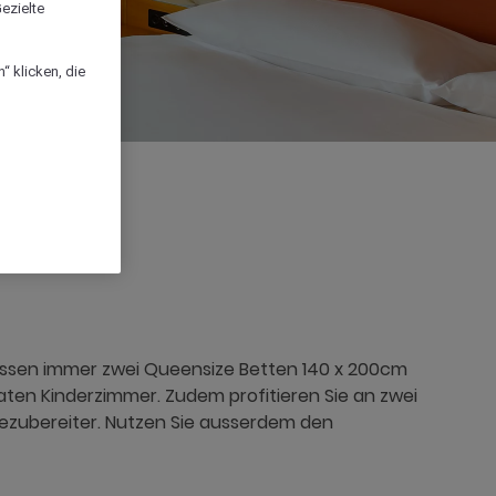
ezielte
“ klicken, die
ssen immer zwei Queensize Betten 140 x 200cm
aten Kinderzimmer. Zudem profitieren Sie an zwei
ezubereiter. Nutzen Sie ausserdem den