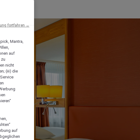
ng fortfahren →
npick, Mantra,
llen,
onen auf
 zu
en nicht
; (iii) die
-Service
len
e Werbung
sen
ieren“
men,
shten“
erbung auf
abgeglichen