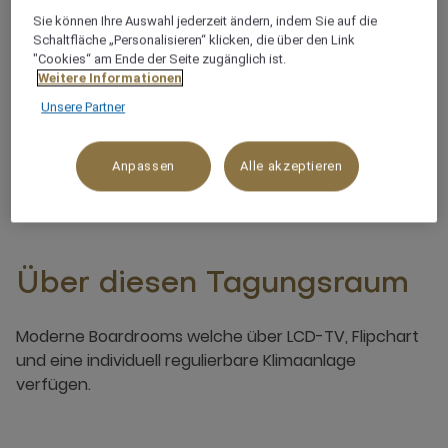
Sie können Ihre Auswahl jederzeit ändern, indem Sie auf die
Schaltfläche „Personalisieren“ klicken, die über den Link
Herrlicher Ausblick
"Cookies“ am Ende der Seite zugänglich ist.
Weitere Informationen
Kaffeemaschine und Minibar im Zimmer
Unsere Partner
Anpassen
Alle akzeptieren
Über diesen Tagungsraum
Moderne Boardrooms welche über LCD-TV, Flipchart
und eine individuell regulierbare Klimaanlage
verfügen.