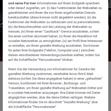
und seine Partner
Informationen auf Ihrem Endgerät speichern
oder darauf zugreifen, um: (i) das Funktionieren der Webseiten zu
gewährleisten und Ihnen die von Ihnen angeforderten Dienste
bereitzustellen (diese können nicht abgelehnt werden); (ii) die
Funktionen der Webseiten zu verbessern und zu personalisieren;
(iii) die Besucherzahlen und die Leistung der Webseiten zu
messen; (iv) Ihnen einen "Cashback“-Service anzubieten, sofern
Sie einen solchen abonniert haben; (v) Ihnen die Interaktion mit
sozialen Netzwerken zu ermöglichen; (vi) ein Profil Ihrer Interessen
zu erstellen, um Ihnen gezielte Werbung anzubieten. Sie können
für jedes Ihrer Endgeräte (Telefon, Computer usw.) zwischen
diesen verschiedenen Verwendungszwecken wählen, indem Sie
auf die Schaltfläche "Personalisieren“ klicken.
Wenn Sie der Verwendung von Informationen für Zwecke der
gezielten Werbung zustimmen, verarbeitet Accor Ihre E-Mail-
Adresse (sofern Sie diese angegeben haben) in einer „gehashten“
Version, kombiniert mit Ihren Browser-, Buchungs- und
25 m²
Treuedaten, um Ihnen gezielte Werbung auf Webseiten Dritter und
in sozialen Netzwerken anzuzeigen. Ihre Daten können mit Daten
Bis zu 8 Gäste
abgeglichen werden, über die diese Dritten verfügen. Weitere
Informationen finden Sie im Abschnitt "Gezielte Werbung“ über
die Schaltfläche "Personalisieren“.
Ideal für kleine geschäftliche Tagungen