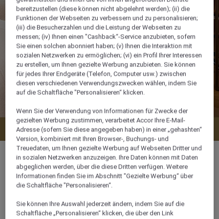
bereitzustellen (diese können nicht abgelehnt werden); (ii) die
Funktionen der Webseiten zu verbessern und zu personalisieren;
(iii) die Besucherzahlen und die Leistung der Webseiten zu
messen; (iv) Ihnen einen "Cashback“-Service anzubieten, sofern
Sie einen solchen abonniert haben; (v) Ihnen die Interaktion mit
sozialen Netzwerken zu ermöglichen; (vi) ein Profil Ihrer Interessen
zu erstellen, um Ihnen gezielte Werbung anzubieten. Sie können
für jedes Ihrer Endgeräte (Telefon, Computer usw.) zwischen
diesen verschiedenen Verwendungszwecken wählen, indem Sie
auf die Schaltfläche "Personalisieren“ klicken.
Wenn Sie der Verwendung von Informationen für Zwecke der
gezielten Werbung zustimmen, verarbeitet Accor Ihre E-Mail-
Verfügbarkeit anzeigen
Adresse (sofern Sie diese angegeben haben) in einer „gehashten“
Version, kombiniert mit Ihren Browser-, Buchungs- und
Treuedaten, um Ihnen gezielte Werbung auf Webseiten Dritter und
in sozialen Netzwerken anzuzeigen. Ihre Daten können mit Daten
abgeglichen werden, über die diese Dritten verfügen. Weitere
Informationen finden Sie im Abschnitt "Gezielte Werbung“ über
29 m²
die Schaltfläche "Personalisieren“.
Sie können Ihre Auswahl jederzeit ändern, indem Sie auf die
3 x
Schaltfläche „Personalisieren“ klicken, die über den Link