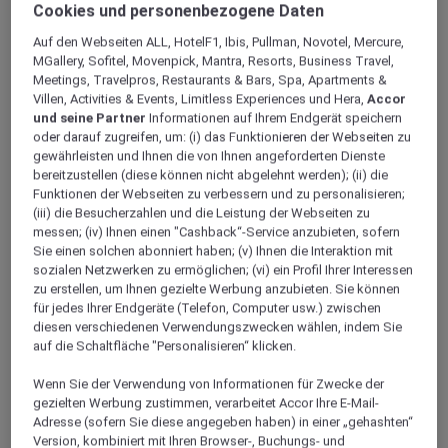
Cookies und personenbezogene Daten
Auf den Webseiten ALL, HotelF1, Ibis, Pullman, Novotel, Mercure,
MGallery, Sofitel, Movenpick, Mantra, Resorts, Business Travel,
Meetings, Travelpros, Restaurants & Bars, Spa, Apartments &
Villen, Activities & Events, Limitless Experiences und Hera,
Accor
und seine Partner
Informationen auf Ihrem Endgerät speichern
oder darauf zugreifen, um: (i) das Funktionieren der Webseiten zu
gewährleisten und Ihnen die von Ihnen angeforderten Dienste
bereitzustellen (diese können nicht abgelehnt werden); (ii) die
Funktionen der Webseiten zu verbessern und zu personalisieren;
(iii) die Besucherzahlen und die Leistung der Webseiten zu
Wilhelma Stuttgart
messen; (iv) Ihnen einen "Cashback“-Service anzubieten, sofern
Sie einen solchen abonniert haben; (v) Ihnen die Interaktion mit
sozialen Netzwerken zu ermöglichen; (vi) ein Profil Ihrer Interessen
Entdecken Sie während Ihres Aufenthaltes in
zu erstellen, um Ihnen gezielte Werbung anzubieten. Sie können
Stuttgart den einzigen zoologisch-botanischen
für jedes Ihrer Endgeräte (Telefon, Computer usw.) zwischen
Garten in Europa - die Wilhelma. Mit der Kombination
diesen verschiedenen Verwendungszwecken wählen, indem Sie
auf die Schaltfläche "Personalisieren“ klicken.
aus Tierpark und Botanik, wird der Besuch zu einem
unvergesslichen Erlebnis.
Wenn Sie der Verwendung von Informationen für Zwecke der
gezielten Werbung zustimmen, verarbeitet Accor Ihre E-Mail-
Mit rund 9.000 Tieren in über 1.000 Arten ist die
Adresse (sofern Sie diese angegeben haben) in einer „gehashten“
Wilhelma einer der artenreichsten Zoos nicht nur in
Version, kombiniert mit Ihren Browser-, Buchungs- und