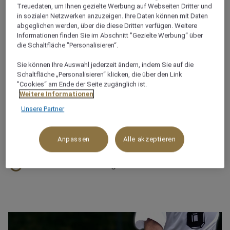
Treuedaten, um Ihnen gezielte Werbung auf Webseiten Dritter und
Deutschland, sondern weltweit. Entdecken Sie eine
in sozialen Netzwerken anzuzeigen. Ihre Daten können mit Daten
der über 7.000 Pflanzenarten im historischen Park
abgeglichen werden, über die diese Dritten verfügen. Weitere
und in einem der Gewächshäuser.
Informationen finden Sie im Abschnitt "Gezielte Werbung“ über
die Schaltfläche "Personalisieren“.
Der Zoo ist mit den öffentlichen Verkehrsmitteln vom
Mövenpick Hotel Stuttgart Airport zu erreichen. Bitte
Sie können Ihre Auswahl jederzeit ändern, indem Sie auf die
Schaltfläche „Personalisieren“ klicken, die über den Link
besuchen Sie die Webseite der Wilhelma, da die
"Cookies“ am Ende der Seite zugänglich ist.
Öffnungszeiten von Monat zu Monat unterschiedlich
Weitere Informationen
sind.
Unsere Partner
Tierpark
Anpassen
Alle akzeptieren
Botanischer Garten
Familientickets verfügbar