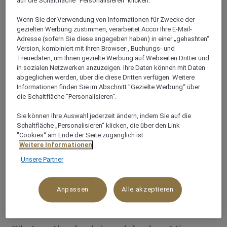
auf die Schaltfläche "Personalisieren“ klicken.
swimming pool?
Wenn Sie der Verwendung von Informationen für Zwecke der
gezielten Werbung zustimmen, verarbeitet Accor Ihre E-Mail-
Adresse (sofern Sie diese angegeben haben) in einer „gehashten“
Does Mövenpick Hotel Münster have a
Version, kombiniert mit Ihren Browser-, Buchungs- und
sauna?
Treuedaten, um Ihnen gezielte Werbung auf Webseiten Dritter und
in sozialen Netzwerken anzuzeigen. Ihre Daten können mit Daten
abgeglichen werden, über die diese Dritten verfügen. Weitere
Informationen finden Sie im Abschnitt "Gezielte Werbung“ über
Does Mövenpick Hotel Münster have a spa?
die Schaltfläche "Personalisieren“.
Sie können Ihre Auswahl jederzeit ändern, indem Sie auf die
Schaltfläche „Personalisieren“ klicken, die über den Link
Are towels provided for guests at Mövenpick
"Cookies“ am Ende der Seite zugänglich ist.
Hotel Münster?
Weitere Informationen
Unsere Partner
Does Mövenpick Hotel Münster offer
Anpassen
Alle akzeptieren
massage treatments?