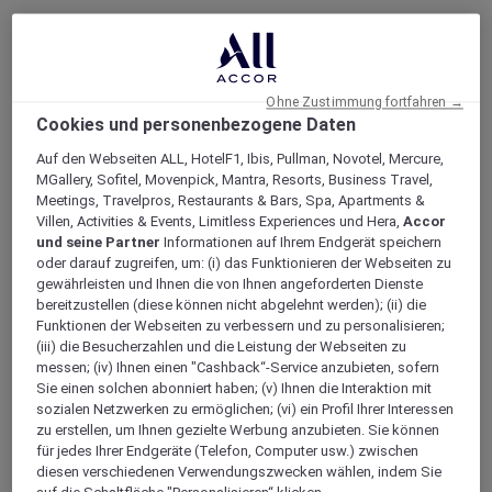
Is parking available at Mövenpick Hotel
Münster?
Ohne Zustimmung fortfahren →
Cookies und personenbezogene Daten
Are there opportunities to exercise at
Auf den Webseiten ALL, HotelF1, Ibis, Pullman, Novotel, Mercure,
MGallery, Sofitel, Movenpick, Mantra, Resorts, Business Travel,
Mövenpick Hotel Münster?
Meetings, Travelpros, Restaurants & Bars, Spa, Apartments &
Villen, Activities & Events, Limitless Experiences und Hera,
Accor
und seine Partner
Informationen auf Ihrem Endgerät speichern
oder darauf zugreifen, um: (i) das Funktionieren der Webseiten zu
Are any cleaning services offered at
gewährleisten und Ihnen die von Ihnen angeforderten Dienste
Mövenpick Hotel Münster?
bereitzustellen (diese können nicht abgelehnt werden); (ii) die
Funktionen der Webseiten zu verbessern und zu personalisieren;
(iii) die Besucherzahlen und die Leistung der Webseiten zu
messen; (iv) Ihnen einen "Cashback“-Service anzubieten, sofern
Does Mövenpick Hotel Münster offer any
Sie einen solchen abonniert haben; (v) Ihnen die Interaktion mit
business services?
sozialen Netzwerken zu ermöglichen; (vi) ein Profil Ihrer Interessen
zu erstellen, um Ihnen gezielte Werbung anzubieten. Sie können
für jedes Ihrer Endgeräte (Telefon, Computer usw.) zwischen
diesen verschiedenen Verwendungszwecken wählen, indem Sie
Does Mövenpick Hotel Münster have a