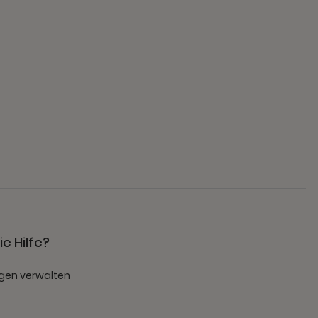
e Hilfe?
gen verwalten
t