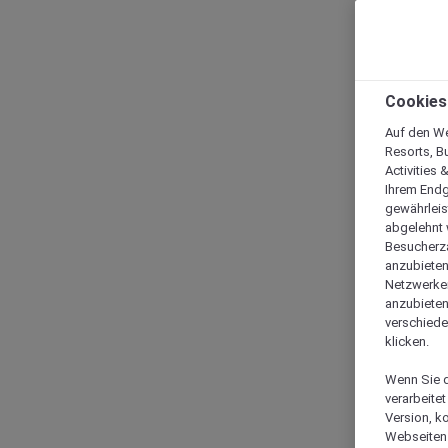
Cookies
Auf den We
Resorts, B
Activities 
Ihrem Endg
gewährleis
abgelehnt w
Besucherza
anzubieten,
Netzwerken 
anzubieten
verschiede
klicken.
Wenn Sie d
verarbeite
Version, k
Webseiten 