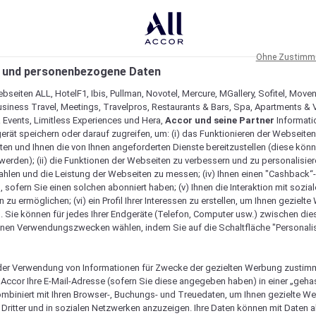
Ohne Zustimmu
 und personenbezogene Daten
Nationalmus
bseiten ALL, HotelF1, Ibis, Pullman, Novotel, Mercure, MGallery, Sofitel, Move
usiness Travel, Meetings, Travelpros, Restaurants & Bars, Spa, Apartments & Vi
vietnamesis
& Events, Limitless Experiences und Hera,
Accor und seine Partner
Informati
erät speichern oder darauf zugreifen, um: (i) das Funktionieren der Webseiten
ten und Ihnen die von Ihnen angeforderten Dienste bereitzustellen (diese könn
erden); (ii) die Funktionen der Webseiten zu verbessern und zu personalisieren
Das zwischen 1925 und 1932 er
hlen und die Leistung der Webseiten zu messen; (iv) Ihnen einen "Cashback“
 sofern Sie einen solchen abonniert haben; (v) Ihnen die Interaktion mit sozia
Museum war einst Sitz des fra
zu ermöglichen; (vi) ein Profil Ihrer Interessen zu erstellen, um Ihnen gezielt
d'Extrême-Orient. Zu den be
. Sie können für jedes Ihrer Endgeräte (Telefon, Computer usw.) zwischen die
Bronzeobjekte aus der Dong-So
nen Verwendungszwecken wählen, indem Sie auf die Schaltfläche "Personalis
Jahrhundert n. Chr.), Hindu-
Schmuckstücke des kaiserlic
er Verwendung von Informationen für Zwecke der gezielten Werbung zustim
Besatzungsmacht und der Kom
t Accor Ihre E-Mail-Adresse (sofern Sie diese angegeben haben) in einer „geha
ombiniert mit Ihren Browser-, Buchungs- und Treuedaten, um Ihnen gezielte W
Dritter und in sozialen Netzwerken anzuzeigen. Ihre Daten können mit Daten 