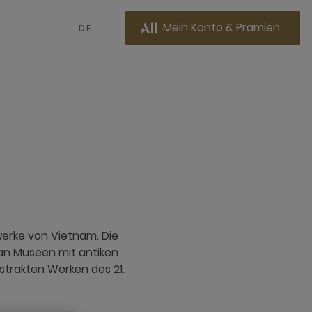
Mein Konto & Prämien
DE
I
erke von Vietnam. Die
 an Museen mit antiken
trakten Werken des 21.