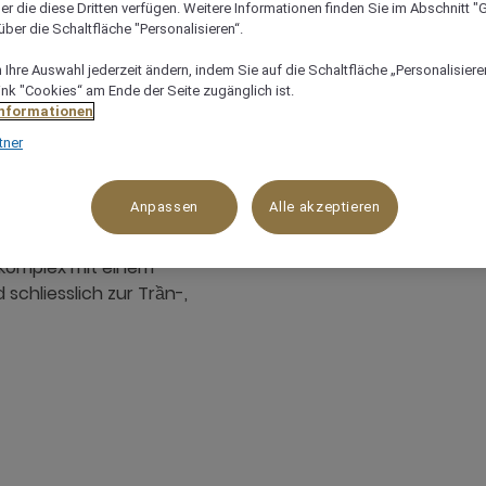
er die diese Dritten verfügen. Weitere Informationen finden Sie im Abschnitt "G
ber die Schaltfläche "Personalisieren“.
Ihre Auswahl jederzeit ändern, indem Sie auf die Schaltfläche „Personalisieren
ink "Cookies“ am Ende der Seite zugänglich ist.
Informationen
von Thang
tner
Anpassen
Alle akzeptieren
urkomplex mit einem
 schliesslich zur Trần-,