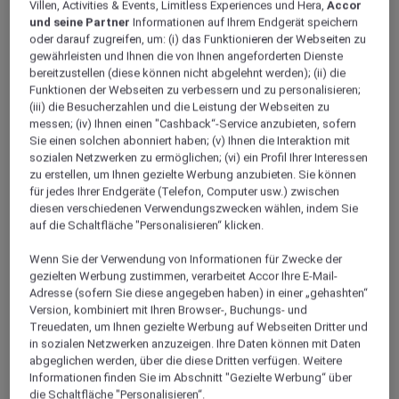
Villen, Activities & Events, Limitless Experiences und Hera,
Accor
und seine Partner
Informationen auf Ihrem Endgerät speichern
oder darauf zugreifen, um: (i) das Funktionieren der Webseiten zu
gewährleisten und Ihnen die von Ihnen angeforderten Dienste
bereitzustellen (diese können nicht abgelehnt werden); (ii) die
Funktionen der Webseiten zu verbessern und zu personalisieren;
(iii) die Besucherzahlen und die Leistung der Webseiten zu
messen; (iv) Ihnen einen "Cashback“-Service anzubieten, sofern
Sie einen solchen abonniert haben; (v) Ihnen die Interaktion mit
sozialen Netzwerken zu ermöglichen; (vi) ein Profil Ihrer Interessen
zu erstellen, um Ihnen gezielte Werbung anzubieten. Sie können
für jedes Ihrer Endgeräte (Telefon, Computer usw.) zwischen
diesen verschiedenen Verwendungszwecken wählen, indem Sie
auf die Schaltfläche "Personalisieren“ klicken.
Wenn Sie der Verwendung von Informationen für Zwecke der
gezielten Werbung zustimmen, verarbeitet Accor Ihre E-Mail-
Adresse (sofern Sie diese angegeben haben) in einer „gehashten“
Version, kombiniert mit Ihren Browser-, Buchungs- und
Treuedaten, um Ihnen gezielte Werbung auf Webseiten Dritter und
in sozialen Netzwerken anzuzeigen. Ihre Daten können mit Daten
abgeglichen werden, über die diese Dritten verfügen. Weitere
Informationen finden Sie im Abschnitt "Gezielte Werbung“ über
die Schaltfläche "Personalisieren“.