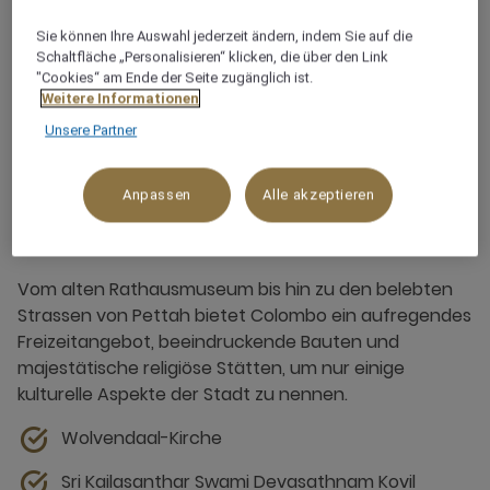
Sie können Ihre Auswahl jederzeit ändern, indem Sie auf die
Schaltfläche „Personalisieren“ klicken, die über den Link
"Cookies“ am Ende der Seite zugänglich ist.
Weitere Informationen
Unsere Partner
Sehenswürdigkeiten in
Anpassen
Alle akzeptieren
Colombo
Vom alten Rathausmuseum bis hin zu den belebten
Strassen von Pettah bietet Colombo ein aufregendes
Freizeitangebot, beeindruckende Bauten und
majestätische religiöse Stätten, um nur einige
kulturelle Aspekte der Stadt zu nennen.
Wolvendaal-Kirche
Sri Kailasanthar Swami Devasathnam Kovil