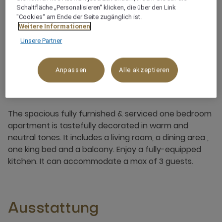
Schaltfläche „Personalisieren“ klicken, die über den Link
"Cookies“ am Ende der Seite zugänglich ist.
2 x
Weitere Informationen
Unsere Partner
Anpassen
Alle akzeptieren
Über dieses Zimmer
The spacious fully furnished & serviced one bedroom
apartment is tastefully decorated in warm and
neutral tones. It includes a living room, a dining area ,
one king bed and a balcony. Enjoy a fully-equipped
kitchen. It can accommodate a max of 3 guests.
Ausstattung