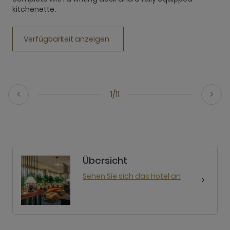
r
kitchenette.
a
Verfügbarkeit anzeigen
1/11
Übersicht
Sehen Sie sich das Hotel an