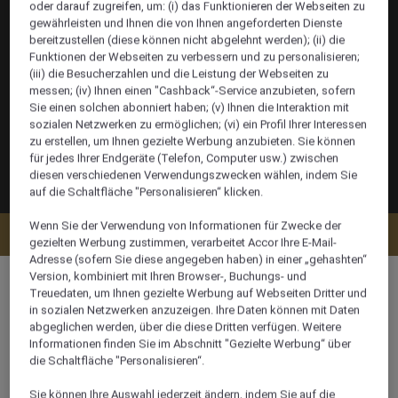
oder darauf zugreifen, um: (i) das Funktionieren der Webseiten zu
gewährleisten und Ihnen die von Ihnen angeforderten Dienste
bereitzustellen (diese können nicht abgelehnt werden); (ii) die
Funktionen der Webseiten zu verbessern und zu personalisieren;
(iii) die Besucherzahlen und die Leistung der Webseiten zu
messen; (iv) Ihnen einen "Cashback“-Service anzubieten, sofern
Sie einen solchen abonniert haben; (v) Ihnen die Interaktion mit
sozialen Netzwerken zu ermöglichen; (vi) ein Profil Ihrer Interessen
zu erstellen, um Ihnen gezielte Werbung anzubieten. Sie können
für jedes Ihrer Endgeräte (Telefon, Computer usw.) zwischen
diesen verschiedenen Verwendungszwecken wählen, indem Sie
auf die Schaltfläche "Personalisieren“ klicken.
Wenn Sie der Verwendung von Informationen für Zwecke der
Verfügbarkeit anzeigen
gezielten Werbung zustimmen, verarbeitet Accor Ihre E-Mail-
Adresse (sofern Sie diese angegeben haben) in einer „gehashten“
Version, kombiniert mit Ihren Browser-, Buchungs- und
Treuedaten, um Ihnen gezielte Werbung auf Webseiten Dritter und
in sozialen Netzwerken anzuzeigen. Ihre Daten können mit Daten
abgeglichen werden, über die diese Dritten verfügen. Weitere
96 m²
Informationen finden Sie im Abschnitt "Gezielte Werbung“ über
die Schaltfläche "Personalisieren“.
Stadtblick,Poolseite
Sie können Ihre Auswahl jederzeit ändern, indem Sie auf die