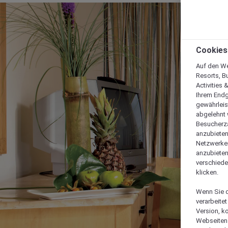
Cookies
Auf den We
Resorts, B
Activities 
Ihrem Endg
gewährleis
abgelehnt w
Besucherza
anzubieten,
Netzwerken 
anzubieten
verschiede
klicken.
Wenn Sie d
verarbeite
Version, k
Webseiten 