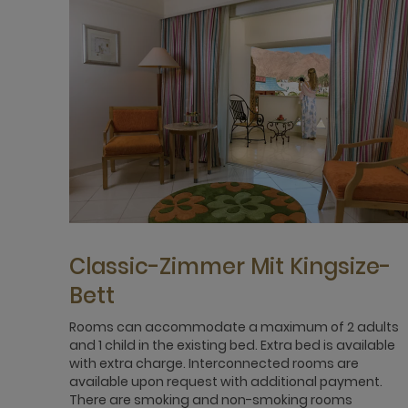
Classic-Zimmer Mit Kingsize-
Bett
Rooms can accommodate a maximum of 2 adults
and 1 child in the existing bed. Extra bed is available
with extra charge. Interconnected rooms are
available upon request with additional payment.
There are smoking and non-smoking rooms