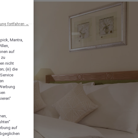
ng fortfahren →
npick, Mantra,
llen,
onen auf
 zu
en nicht
; (iii) die
-Service
len
e Werbung
sen
ieren“
men,
shten“
erbung auf
abgeglichen