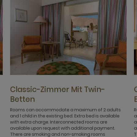
Classic-Zimmer Mit Twin-
Betten
Rooms can accommodate a maximum of 2 adults
R
and 1 child in the existing bed. Extra bed is available
a
with extra charge. Interconnected rooms are
a
available upon request with additional payment.
a
There are smoking and non-smoking rooms
T