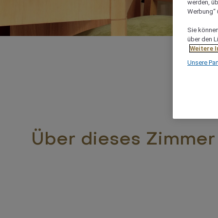
werden, üb
Werbung“ ü
Sie können 
über den L
Weitere 
Unsere Par
Über dieses Zimmer