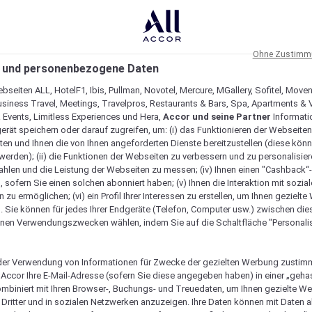
Ohne Zustimmu
 und personenbezogene Daten
bseiten ALL, HotelF1, Ibis, Pullman, Novotel, Mercure, MGallery, Sofitel, Move
usiness Travel, Meetings, Travelpros, Restaurants & Bars, Spa, Apartments & Vi
& Events, Limitless Experiences und Hera,
Accor und seine Partner
Informati
erät speichern oder darauf zugreifen, um: (i) das Funktionieren der Webseiten
ten und Ihnen die von Ihnen angeforderten Dienste bereitzustellen (diese könn
erden); (ii) die Funktionen der Webseiten zu verbessern und zu personalisieren
hlen und die Leistung der Webseiten zu messen; (iv) Ihnen einen "Cashback“
 sofern Sie einen solchen abonniert haben; (v) Ihnen die Interaktion mit sozia
zu ermöglichen; (vi) ein Profil Ihrer Interessen zu erstellen, um Ihnen gezielt
. Sie können für jedes Ihrer Endgeräte (Telefon, Computer usw.) zwischen die
nen Verwendungszwecken wählen, indem Sie auf die Schaltfläche "Personalis
er Verwendung von Informationen für Zwecke der gezielten Werbung zustim
t Accor Ihre E-Mail-Adresse (sofern Sie diese angegeben haben) in einer „geha
ombiniert mit Ihren Browser-, Buchungs- und Treuedaten, um Ihnen gezielte W
Verfügbarkeit anzeigen
Dritter und in sozialen Netzwerken anzuzeigen. Ihre Daten können mit Daten 