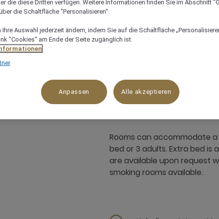
er die diese Dritten verfügen. Weitere Informationen finden Sie im Abschnitt "G
ber die Schaltfläche "Personalisieren“.
Ihre Auswahl jederzeit ändern, indem Sie auf die Schaltfläche „Personalisieren
ink "Cookies“ am Ende der Seite zugänglich ist.
Informationen
tner
32 m²
Meerseite
3 x
Anpassen
Alle akzeptieren
Rooms can accommodate a max
bed or 3 adults. Extra bed is
are available upon request w
smoking rooms available.