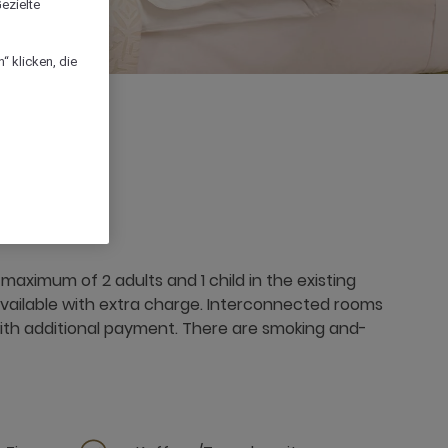
ezielte
“ klicken, die
imum of 2 adults and 1 child in the existing
 available with extra charge. Interconnected rooms
ith additional payment. There are smoking and-