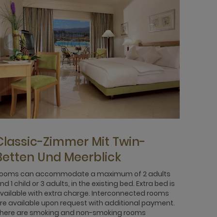
Classic-Zimmer Mit Twin-
Betten Und Meerblick
ooms can accommodate a maximum of 2 adults
nd 1 child or 3 adults, in the existing bed. Extra bed is
vailable with extra charge. Interconnected rooms
re available upon request with additional payment.
here are smoking and non-smoking rooms