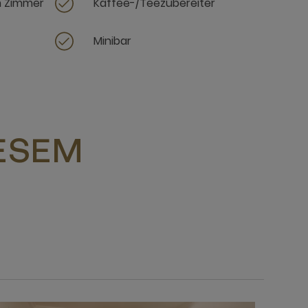
m Zimmer
Kaffee-/Teezubereiter
Minibar
IESEM