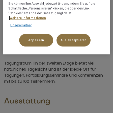
Sie können Ihre Auswahl jederzeit ändern, indem Sie auf die
Individuell einstellbare Beleuchtung
Schaltfläche „Personalisieren“ klicken, die über den Link
"Cookies“ am Ende der Seite zugänglich ist.
Weitere Informationen
Unsere Partner
Anpassen
Alle akzeptieren
Über diesen Tagungsraum
Tagungsraum 1 in der zweiten Etage bietet viel
natürliches Tageslicht und ist der ideale Ort für
Tagungen, Fortbildungsseminare und Konferenzen
mit bis zu 100 Teilnehmern.
Ausstattung