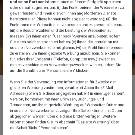
und seine Partner
Informationen auf Ihrem Endgerät speichern
oder darauf zugreifen, um: (i) das Funktionieren der Webseiten zu
gewährleisten und Ihnen die von Ihnen angeforderten Dienste
bereitzustellen (diese können nicht abgelehnt werden); (ii) die
Funktionen der Webseiten zu verbessern und zu personalisieren;
(iii) die Besucherzahlen und die Leistung der Webseiten zu
messen; (iv) Ihnen einen "Cashback“-Service anzubieten, sofern
Sie einen solchen abonniert haben; (v) Ihnen die Interaktion mit
sozialen Netzwerken zu ermöglichen; (vi) ein Profil Ihrer Interessen
zu erstellen, um Ihnen gezielte Werbung anzubieten. Sie können
für jedes Ihrer Endgeräte (Telefon, Computer usw.) zwischen
diesen verschiedenen Verwendungszwecken wählen, indem Sie
auf die Schaltfläche "Personalisieren“ klicken.
Wenn Sie der Verwendung von Informationen für Zwecke der
gezielten Werbung zustimmen, verarbeitet Accor Ihre E-Mail-
Adresse (sofern Sie diese angegeben haben) in einer „gehashten“
Version, kombiniert mit Ihren Browser-, Buchungs- und
140 m²
Treuedaten, um Ihnen gezielte Werbung auf Webseiten Dritter und
in sozialen Netzwerken anzuzeigen. Ihre Daten können mit Daten
abgeglichen werden, über die diese Dritten verfügen. Weitere
Ideal für geschäftliche Tagungen und
Informationen finden Sie im Abschnitt "Gezielte Werbung“ über
flexible Anordnungen
die Schaltfläche "Personalisieren“.