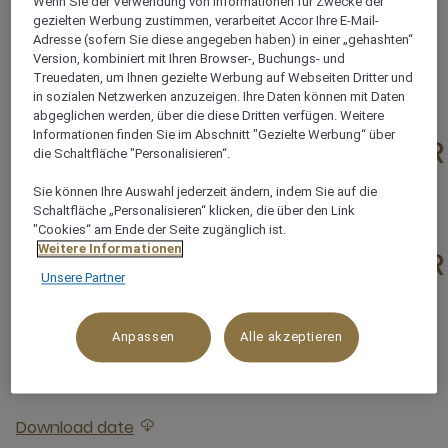
Unterkünfte bereichert.
Wenn Sie der Verwendung von Informationen für Zwecke der
gezielten Werbung zustimmen, verarbeitet Accor Ihre E-Mail-
Adresse (sofern Sie diese angegeben haben) in einer „gehashten“
Version, kombiniert mit Ihren Browser-, Buchungs- und
Treuedaten, um Ihnen gezielte Werbung auf Webseiten Dritter und
in sozialen Netzwerken anzuzeigen. Ihre Daten können mit Daten
abgeglichen werden, über die diese Dritten verfügen. Weitere
Informationen finden Sie im Abschnitt "Gezielte Werbung“ über
REISESTRECKE MIT 7 ÜB
die Schaltfläche "Personalisieren“.
Sie können Ihre Auswahl jederzeit ändern, indem Sie auf die
Download date
Anhang herunterladen REISESTRECKE MIT 7 ÜBERNACHTUNGEN ASSUAN – LUXOR
Schaltfläche „Personalisieren“ klicken, die über den Link
"Cookies“ am Ende der Seite zugänglich ist.
Weitere Informationen
REISESTRECKE MIT 7 ÜB
Unsere Partner
Download date
Anhang herunterladen REISESTRECKE MIT 7 ÜBERNACHTUNGEN LUXOR – ASSUAN
Anpassen
Alle akzeptieren
REISETERMINE 2021
Download date
Anhang herunterladen REISETERMINE 2021