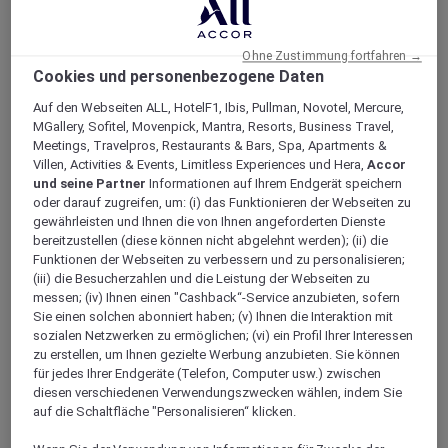
Ohne Zustimmung fortfahren →
Cookies und personenbezogene Daten
Auf den Webseiten ALL, HotelF1, Ibis, Pullman, Novotel, Mercure,
EINE NIL-KREUZFAHRT
MGallery, Sofitel, Movenpick, Mantra, Resorts, Business Travel,
Meetings, Travelpros, Restaurants & Bars, Spa, Apartments &
DER BESONDEREN ART
Villen, Activities & Events, Limitless Experiences und Hera,
Accor
und seine Partner
Informationen auf Ihrem Endgerät speichern
oder darauf zugreifen, um: (i) das Funktionieren der Webseiten zu
Die Mövenpick SB Feddya ist ein Boutique-Segelschiff,
gewährleisten und Ihnen die von Ihnen angeforderten Dienste
das zwischen Luxor und Aswan den Nil befährt und
bereitzustellen (diese können nicht abgelehnt werden); (ii) die
fantastisch Landausflüge zu den antiken Wundern
Funktionen der Webseiten zu verbessern und zu personalisieren;
(iii) die Besucherzahlen und die Leistung der Webseiten zu
Ägyptens ermöglicht. Mit nur vier Suiten an Bord der
messen; (iv) Ihnen einen "Cashback“-Service anzubieten, sofern
Feddya vermittelt dieses neue und exklusive Konzept
Sie einen solchen abonniert haben; (v) Ihnen die Interaktion mit
auf dem Nil das Gefühl, als würden Sie auf Ihrer
sozialen Netzwerken zu ermöglichen; (vi) ein Profil Ihrer Interessen
eigenen Jacht über den Fluss fahren. Seit der Zeit der
zu erstellen, um Ihnen gezielte Werbung anzubieten. Sie können
für jedes Ihrer Endgeräte (Telefon, Computer usw.) zwischen
Pharaonen war die Schifffahrt die traditionelle Art zu
diesen verschiedenen Verwendungszwecken wählen, indem Sie
Reisen und heutzutage wurde das Erlebnis um
auf die Schaltfläche "Personalisieren“ klicken.
modernen Komfort, Fünfsterneservice und luxuriöse