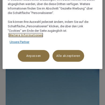
bietet eine gute Verkehrsanbindung zum übrigen
abgeglichen werden, über die diese Dritten verfügen. Weitere
Ägypten und darüber hinaus. Aufgrund der
Informationen finden Sie im Abschnitt "Gezielte Werbung“ über
vorhandenen Tagungs- und Konferenzeinrichtungen
die Schaltfläche "Personalisieren“.
ist das Hotel ideal für ganz besondere
Sie können Ihre Auswahl jederzeit ändern, indem Sie auf die
Geschäftsreisen geeignet.
Schaltfläche „Personalisieren“ klicken, die über den Link
"Cookies“ am Ende der Seite zugänglich ist.
Weitere Informationen
Unsere Partner
REISEFÜHRER
Anpassen
Alle akzeptieren