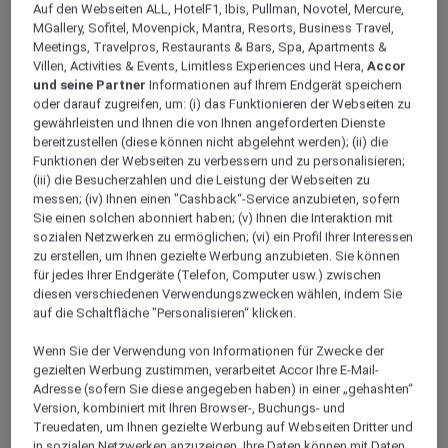
Auf den Webseiten ALL, HotelF1, Ibis, Pullman, Novotel, Mercure,
MGallery, Sofitel, Movenpick, Mantra, Resorts, Business Travel,
Über
Meetings, Travelpros, Restaurants & Bars, Spa, Apartments &
Villen, Activities & Events, Limitless Experiences und Hera,
Accor
und seine Partner
Informationen auf Ihrem Endgerät speichern
Die hübsche Stadt El Sokhna zwischen dem Roten
oder darauf zugreifen, um: (i) das Funktionieren der Webseiten zu
Meer und dem Attaka-Gebirge schlägt die Brücke
gewährleisten und Ihnen die von Ihnen angeforderten Dienste
zwischen historischer Faszination und
bereitzustellen (diese können nicht abgelehnt werden); (ii) die
atemberaubender Umgebung. Der Standort El Sokhna
Funktionen der Webseiten zu verbessern und zu personalisieren;
(iii) die Besucherzahlen und die Leistung der Webseiten zu
von Mövenpick Hotels & Resorts spiegelt die
messen; (iv) Ihnen einen "Cashback“-Service anzubieten, sofern
Verschmelzung von 5-Sterne-Einrichtungen und
Sie einen solchen abonniert haben; (v) Ihnen die Interaktion mit
luxuriöser Umgebung wider. Das Mövenpick Resort El
sozialen Netzwerken zu ermöglichen; (vi) ein Profil Ihrer Interessen
zu erstellen, um Ihnen gezielte Werbung anzubieten. Sie können
Sokhna mit seinen Sandstränden und dem
für jedes Ihrer Endgeräte (Telefon, Computer usw.) zwischen
kristallklaren Wasser eignet sich ideal für Urlauber und
diesen verschiedenen Verwendungszwecken wählen, indem Sie
verfügt über eine Privatinsel, von der aus Sie die
auf die Schaltfläche "Personalisieren“ klicken.
Delfine im Roten Meer beobachten können. Eine Oase
Wenn Sie der Verwendung von Informationen für Zwecke der
der Beschaulichkeit in unvergleichlich malerischer
gezielten Werbung zustimmen, verarbeitet Accor Ihre E-Mail-
Umgebung. Das Mövenpick Resort El Sokhna liegt
Adresse (sofern Sie diese angegeben haben) in einer „gehashten“
nahe dem internationalen Flughafen Kairo und ist 1.5
Version, kombiniert mit Ihren Browser-, Buchungs- und
Stunden von der nächsten Autobahn entfernt. Es
Treuedaten, um Ihnen gezielte Werbung auf Webseiten Dritter und
in sozialen Netzwerken anzuzeigen. Ihre Daten können mit Daten