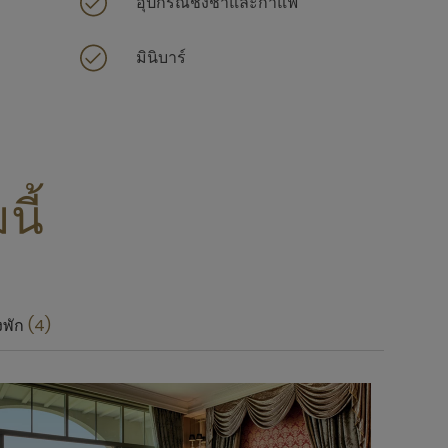
อุปกรณ์ชงชาและกาแฟ
มินิบาร์
นี้
งพัก
4