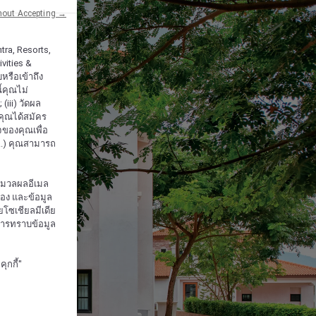
hout Accepting →
tra, Resorts,
vities &
หรือเข้าถึง
้คุณไม่
iii) วัดผล
กคุณได้สมัคร
จของคุณเพื่อ
..) คุณสามารถ
ะมวลผลอีเมล
จอง และข้อมูล
โซเชียลมีเดีย
งการทราบข้อมูล
ุกกี้"