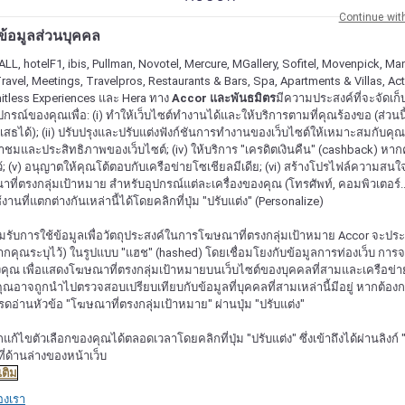
Continue wit
ะข้อมูลส่วนบุคคล
ALL, hotelF1, ibis, Pullman, Novotel, Mercure, MGallery, Sofitel, Movenpick, Man
ravel, Meetings, Travelpros, Restaurants & Bars, Spa, Apartments & Villas, Acti
mitless Experiences และ Hera ทาง
Accor และพันธมิตร
มีความประสงค์ที่จะจัดเก็บ
ปกรณ์ของคุณเพื่อ: (i) ทำให้เว็บไซต์ทำงานได้และให้บริการตามที่คุณร้องขอ (ส่วนนี
สธได้); (ii) ปรับปรุงและปรับแต่งฟังก์ชันการทำงานของเว็บไซต์ให้เหมาะสมกับคุณ; (
้าชมและประสิทธิภาพของเว็บไซต์; (iv) ให้บริการ "เครดิตเงินคืน" (cashback) หา
ว้; (v) อนุญาตให้คุณโต้ตอบกับเครือข่ายโซเชียลมีเดีย; (vi) สร้างโปรไฟล์ความสนใ
ี่ตรงกลุ่มเป้าหมาย สำหรับอุปกรณ์แต่ละเครื่องของคุณ (โทรศัพท์, คอมพิวเตอร์.
งานที่แตกต่างกันเหล่านี้ได้โดยคลิกที่ปุ่ม "ปรับแต่ง" (Personalize)
รับการใช้ข้อมูลเพื่อวัตถุประสงค์ในการโฆษณาที่ตรงกลุ่มเป้าหมาย Accor จะปร
กคุณระบุไว้) ในรูปแบบ "แฮช" (hashed) โดยเชื่อมโยงกับข้อมูลการท่องเว็บ การ
ุณ เพื่อแสดงโฆษณาที่ตรงกลุ่มเป้าหมายบนเว็บไซต์ของบุคคลที่สามและเครือข่าย
ุณอาจถูกนำไปตรวจสอบเปรียบเทียบกับข้อมูลที่บุคคลที่สามเหล่านี้มีอยู่ หากต้อ
ปรดอ่านหัวข้อ "โฆษณาที่ตรงกลุ่มเป้าหมาย" ผ่านปุ่ม "ปรับแต่ง"
้ไขตัวเลือกของคุณได้ตลอดเวลาโดยคลิกที่ปุ่ม "ปรับแต่ง" ซึ่งเข้าถึงได้ผ่านลิงก์ "ค
จองตอนนี้
ี่ด้านล่างของหน้าเว็บ
เติม
องเรา