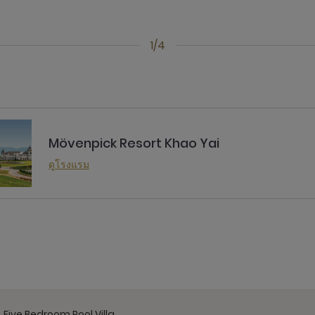
1/4
Mövenpick Resort Khao Yai
ดูโรงแรม
Five Bedroom Pool Villa