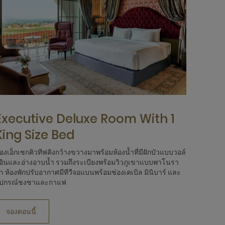
Executive Deluxe Room With 1
King Size Bed
้องเอ็กเซกคิวทีฟคิงกว้างขวางมาพร้อมห้องน้ำที่มีฝักบัวแบบวอล์
อินและอ่างอาบน้ำ รวมถึงระเบียงพร้อมวิวภูเขาแบบพาโนรา
า ห้องพักปรับอากาศมีทีวีจอแบนพร้อมช่องเคเบิล มินิบาร์ และ
ุปกรณ์ชงชาและกาแฟ
จองตอนนี้