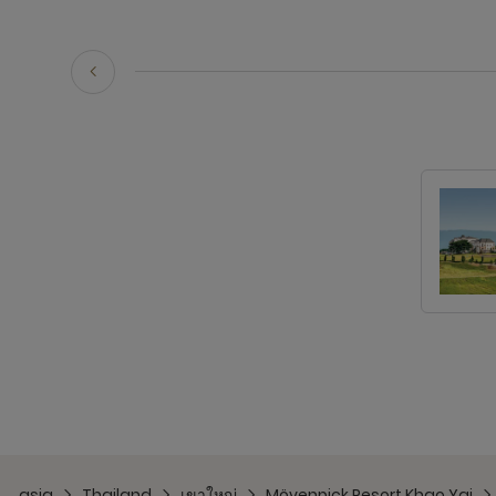
asia
Thailand
เขาใหญ่
Mövenpick Resort Khao Yai