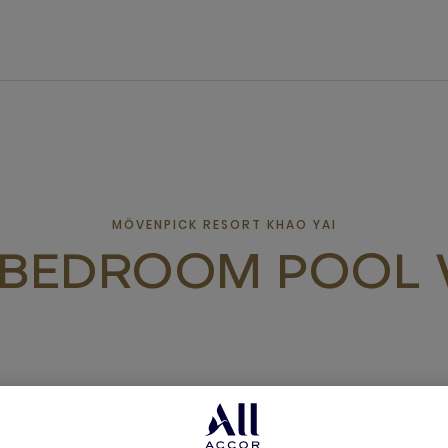
MÖVENPICK RESORT KHAO YAI
 BEDROOM POOL 