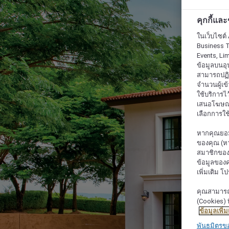
คุกกี้แล
ในเว็บไซต์ 
Business T
Events, Li
ข้อมูลบนอุ
สามารถปฏิเ
จำนวนผู้เข
ใช้บริการไ
เสนอโฆษณาท
เลือกการใช้
หากคุณยอม
ของคุณ (หา
สมาชิกของค
ข้อมูลของค
เพิ่มเติม โ
คุณสามารถแก
(Cookies) ท
ข้อมูลเพิ่ม
พันธมิตรข