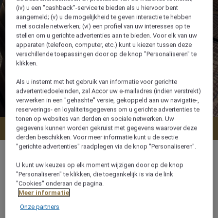
(iv) u een "cashback"-service te bieden als u hiervoor bent
aangemeld; (v) u de mogelijkheid te geven interactie te hebben
met sociale netwerken; (vi) een profiel van uw interesses op te
stellen om u gerichte advertenties aan te bieden. Voor elk van uw
apparaten (telefoon, computer, etc.) kunt u kiezen tussen deze
verschillende toepassingen door op de knop "Personaliseren" te
klikken.
Als u instemt met het gebruik van informatie voor gerichte
advertentiedoeleinden, zal Accor uw e-mailadres (indien verstrekt)
verwerken in een "gehashte" versie, gekoppeld aan uw navigatie-,
reserverings- en loyaliteitsgegevens om u gerichte advertenties te
tonen op websites van derden en sociale netwerken. Uw
Nu boeken
gegevens kunnen worden gekruist met gegevens waarover deze
derden beschikken. Voor meer informatie kunt u de sectie
"gerichte advertenties" raadplegen via de knop "Personaliseren".
U kunt uw keuzes op elk moment wijzigen door op de knop
"Personaliseren" te klikken, die toegankelijk is via de link
"Cookies" onderaan de pagina.
24 m²
Meer informatie
Onze partners
2 x