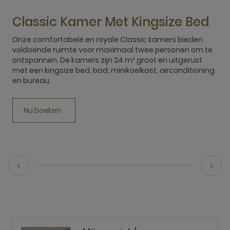
Classic Kamer Met Kingsize Bed
Onze comfortabele en royale Classic kamers bieden
voldoende ruimte voor maximaal twee personen om te
O
ontspannen. De kamers zijn 24 m² groot en uitgerust
v
met een kingsize bed, bad, minikoelkast, airconditioning
o
en bureau.
e
e
Nu boeken