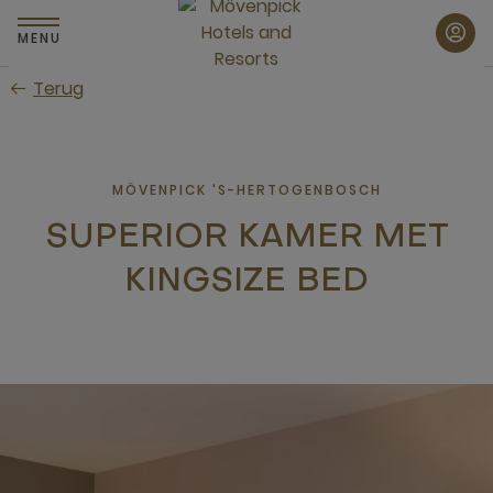
Skip
to
MENU
main
Terug
content
MÖVENPICK 'S-HERTOGENBOSCH
SUPERIOR KAMER MET
KINGSIZE BED