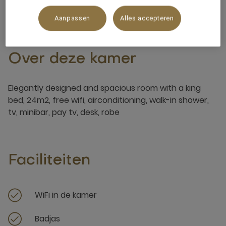
Aanpassen
Alles accepteren
Over deze kamer
Elegantly designed and spacious room with a king
bed, 24m2, free wifi, airconditioning, walk-in shower,
tv, minibar, pay tv, desk, robe
Faciliteiten
WiFi in de kamer
Badjas