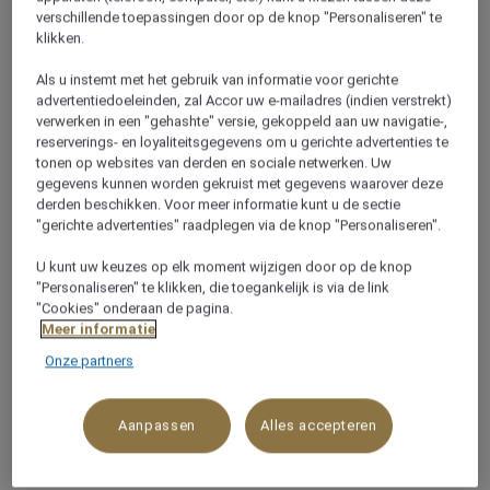
+20693600081
verschillende toepassingen door op de knop "Personaliseren" te
klikken.
Als u instemt met het gebruik van informatie voor gerichte
advertentiedoeleinden, zal Accor uw e-mailadres (indien verstrekt)
verwerken in een "gehashte" versie, gekoppeld aan uw navigatie-,
reserverings- en loyaliteitsgegevens om u gerichte advertenties te
Over dit restaurant
tonen op websites van derden en sociale netwerken. Uw
gegevens kunnen worden gekruist met gegevens waarover deze
derden beschikken. Voor meer informatie kunt u de sectie
Moods Bar & Lobby is de plek waar gasten de dag
"gerichte advertenties" raadplegen via de knop "Personaliseren".
kunnen doorbrengen onder het genot van thee,
koffie of een glas champagne in een warme,
U kunt uw keuzes op elk moment wijzigen door op de knop
arabeske sfeer. Tegelijkertijd blijven zij verbonden met
"Personaliseren" te klikken, die toegankelijk is via de link
"Cookies" onderaan de pagina.
onze gratis, draadloze internettoegang in de Lobby.
Meer informatie
Onze partners
WAAROM U HET
Aanpassen
Alles accepteren
GEWELDIG ZULT VINDEN!