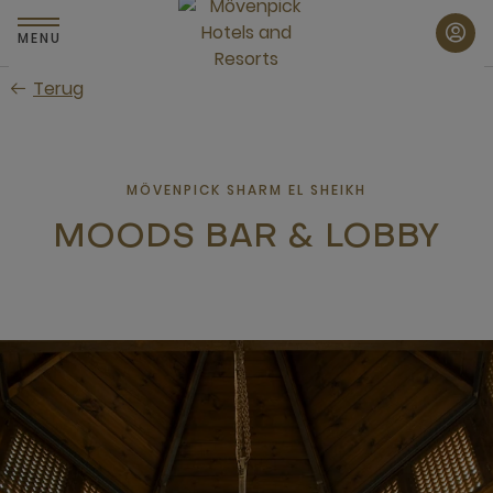
Skip
to
MENU
main
Terug
content
MÖVENPICK SHARM EL SHEIKH
MOODS BAR & LOBBY