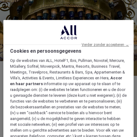
Verder zonder accepteren →
Cookies en persoonsgegevens
Op de websites van ALL, HotelF1, Ibis, Pullman, Novotel, Mercure,
MGallery, Sofitel, Movenpick, Mantra, Resorts, Business Travel,
Menu
Boek een tafel
Meetings, Travelpros, Restaurants & Bars, Spa, Appartementen &
Villa's, Activities & Events, Limitless Experiences en Hera,
Accor
en haar partners
informatie op uw apparaat op te slaan of te
raadplegen om: (i) de websites te laten functioneren en u de door
u gevraagde diensten te leveren (deze kunt u niet weigeren); (ii) de
functies van de websites te verbeteren en te personaliseren; (iii)
Dagelijks van 8.00 uur tot middernacht
de bezoekersaantallen en prestaties van de websites te meten;
(iv) u een "cashback"-service te bieden als u hiervoor bent
Naama Bay 46619 South Sinai, 46619, sharm-
aangemeld; (v) u de mogelijkheid te geven interactie te hebben
met sociale netwerken; (vi) een profiel van uw interesses op te
el-sheikh, Egypte
stellen om u gerichte advertenties aan te bieden. Voor elk van uw
apparaten (telefoon, computer, etc.) kunt u kiezen tussen deze