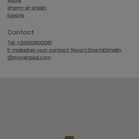
46619
sharm-el-sheikh
Egypte
Contact
Tel: +20693600081
E-mailadres voor contact: Resort.SharmElsheikh
@movenpick.com