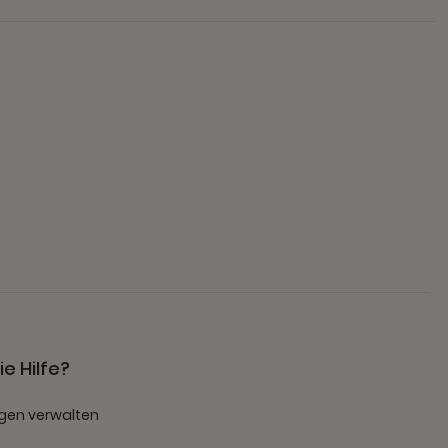
e Hilfe?
gen verwalten
t