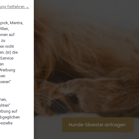
ng fortfahren →
npick, Mantra,
llen,
onen auf
 zu
en nicht
; (iii) die
-Service
len
e Werbung
sen
ieren“
men,
shten“
erbung auf
abgeglichen
ezielte
Hunde-Silvester anfragen