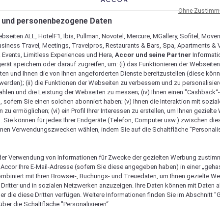
Ohne Zustimmu
 und personenbezogene Daten
bseiten ALL, HotelF1, Ibis, Pullman, Novotel, Mercure, MGallery, Sofitel, Move
usiness Travel, Meetings, Travelpros, Restaurants & Bars, Spa, Apartments & Vi
& Events, Limitless Experiences und Hera,
Accor und seine Partner
Informati
erät speichern oder darauf zugreifen, um: (i) das Funktionieren der Webseiten
ten und Ihnen die von Ihnen angeforderten Dienste bereitzustellen (diese könn
erden); (ii) die Funktionen der Webseiten zu verbessern und zu personalisieren
hlen und die Leistung der Webseiten zu messen; (iv) Ihnen einen "Cashback“
 sofern Sie einen solchen abonniert haben; (v) Ihnen die Interaktion mit sozia
zu ermöglichen; (vi) ein Profil Ihrer Interessen zu erstellen, um Ihnen gezielt
. Sie können für jedes Ihrer Endgeräte (Telefon, Computer usw.) zwischen die
nen Verwendungszwecken wählen, indem Sie auf die Schaltfläche "Personalis
er Verwendung von Informationen für Zwecke der gezielten Werbung zustim
t Accor Ihre E-Mail-Adresse (sofern Sie diese angegeben haben) in einer „geha
ombiniert mit Ihren Browser-, Buchungs- und Treuedaten, um Ihnen gezielte W
Dritter und in sozialen Netzwerken anzuzeigen. Ihre Daten können mit Daten 
er die diese Dritten verfügen. Weitere Informationen finden Sie im Abschnitt "G
ber die Schaltfläche "Personalisieren“.