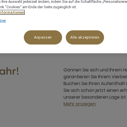
Ihre Auswahl jederzeit ändern, indem Sie auf die Schaltfläche „Personalisieren
ink "Cookies“ am Ende der Seite zugänglich ist.
Informationen
tner
50, 70629 Stuttgart, 70629, STUTTGART, Deutschland
Anpassen
Alle akzeptieren
Gönnen Sie sich und Ihrem Hu
ahr!
garantieren Sie Ihrem Vierbei
Buchen Sie Ihren Aufenthalt 
Sie sich schon jetzt einen e
unserer besonderen Lage ist
Mehr anzeigen