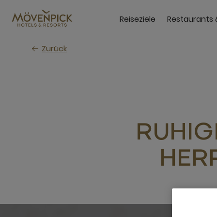
Zum
Hauptinhalt
Reiseziele
Restaurants 
wechseln
Zurück
RUHIG
HER