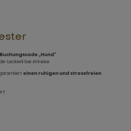
ester
Buchungscode „Hund“
de-Leckerli bei Anreise
garantiert
einen ruhigen und stressfreien
Ort