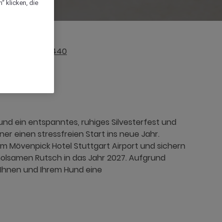
“ klicken, die
+49 711 553440
nd ein entspanntes, ruhiges Silvesterfest und
ner einen stressfreien Start ins neue Jahr.
im Mövenpick Hotel Stuttgart Airport und sichern
rholsamen Rutsch in das Jahr 2027. Aufgrund
 Ihnen und Ihrem Hund eine