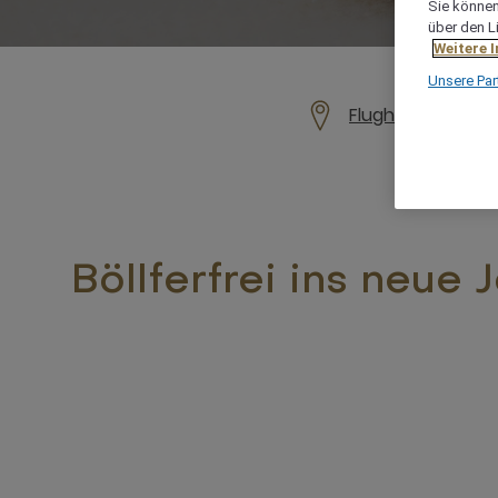
Sie können 
über den L
Weitere 
Unsere Par
Flughafenstraße 
Böllferfrei ins neue J