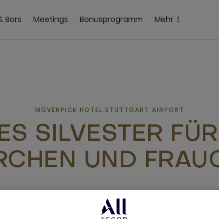
& Bars
Meetings
Bonusprogramm
Mehr
MÖVENPICK HOTEL STUTTGART AIRPORT
ES SILVESTER FÜR
RCHEN UND FRAU