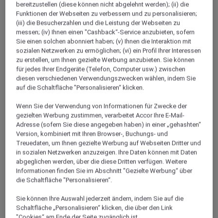
bereitzustellen (diese können nicht abgelehnt werden); (ii) die
Ludwigstrasse 43, 85399, munich,
Funktionen der Webseiten zu verbessern und zu personalisieren;
(iii) die Besucherzahlen und die Leistung der Webseiten zu
Deutschland
messen; (iv) Ihnen einen "Cashback“-Service anzubieten, sofern
Sie einen solchen abonniert haben; (v) Ihnen die Interaktion mit
+49 811 888 0
sozialen Netzwerken zu ermöglichen; (vi) ein Profil Ihrer Interessen
zu erstellen, um Ihnen gezielte Werbung anzubieten. Sie können
für jedes Ihrer Endgeräte (Telefon, Computer usw.) zwischen
diesen verschiedenen Verwendungszwecken wählen, indem Sie
auf die Schaltfläche "Personalisieren“ klicken.
Wenn Sie der Verwendung von Informationen für Zwecke der
Über dieses Restaurant
gezielten Werbung zustimmen, verarbeitet Accor Ihre E-Mail-
Adresse (sofern Sie diese angegeben haben) in einer „gehashten“
Version, kombiniert mit Ihren Browser-, Buchungs- und
Unser Mövenpick Restaurant mit offener Showküche
Treuedaten, um Ihnen gezielte Werbung auf Webseiten Dritter und
und außergewöhnlichem Wintergarten bietet Ihnen
in sozialen Netzwerken anzuzeigen. Ihre Daten können mit Daten
während der Restaurantöffnungszeiten kulinarische
abgeglichen werden, über die diese Dritten verfügen. Weitere
Highlights. Beginnen Sie Ihren Tag mit einem
Informationen finden Sie im Abschnitt "Gezielte Werbung“ über
die Schaltfläche "Personalisieren“.
gesunden und köstlichen Frühstück aus der
Speisekarte oder genießen Sie unser reichhaltiges
Sie können Ihre Auswahl jederzeit ändern, indem Sie auf die
Frühstücksbuffet. Genießen Sie einen entspannten
Schaltfläche „Personalisieren“ klicken, die über den Link
"Cookies“ am Ende der Seite zugänglich ist.