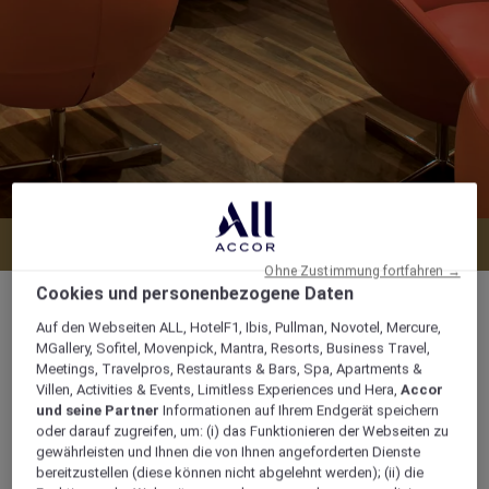
Tisch reservieren
Ohne Zustimmung fortfahren →
Cookies und personenbezogene Daten
Auf den Webseiten ALL, HotelF1, Ibis, Pullman, Novotel, Mercure,
MGallery, Sofitel, Movenpick, Mantra, Resorts, Business Travel,
Montag - Donnerstag 18.00 - 0.00 Uhr,
Meetings, Travelpros, Restaurants & Bars, Spa, Apartments &
Villen, Activities & Events, Limitless Experiences und Hera,
Accor
Freitag und Samstag 18.00 - 1.00 Uhr
und seine Partner
Informationen auf Ihrem Endgerät speichern
oder darauf zugreifen, um: (i) das Funktionieren der Webseiten zu
Kardinal Von GalenRing 65, 48149, muenster,
gewährleisten und Ihnen die von Ihnen angeforderten Dienste
Deutschland
bereitzustellen (diese können nicht abgelehnt werden); (ii) die