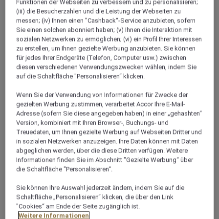
Funktionen der Webseiten zu verbessern und zu personalisieren;
(iii) die Besucherzahlen und die Leistung der Webseiten zu
+49 251 8902 0
messen; (iv) Ihnen einen "Cashback“-Service anzubieten, sofern
Sie einen solchen abonniert haben; (v) Ihnen die Interaktion mit
sozialen Netzwerken zu ermöglichen; (vi) ein Profil Ihrer Interessen
zu erstellen, um Ihnen gezielte Werbung anzubieten. Sie können
für jedes Ihrer Endgeräte (Telefon, Computer usw.) zwischen
diesen verschiedenen Verwendungszwecken wählen, indem Sie
auf die Schaltfläche "Personalisieren“ klicken.
Über dieses Restaurant
Wenn Sie der Verwendung von Informationen für Zwecke der
gezielten Werbung zustimmen, verarbeitet Accor Ihre E-Mail-
Die Lounge Bar ist ein beliebter Treffpunkt und lädt
Adresse (sofern Sie diese angegeben haben) in einer „gehashten“
Sie ein, unser vielfältiges und internationales Angebot
Version, kombiniert mit Ihren Browser-, Buchungs- und
mit inspirierenden Getränken zu genießen. Freuen Sie
Treuedaten, um Ihnen gezielte Werbung auf Webseiten Dritter und
sich auf Whisky-Spezialitäten, trendige Getränke,
in sozialen Netzwerken anzuzeigen. Ihre Daten können mit Daten
abgeglichen werden, über die diese Dritten verfügen. Weitere
leckere Snacks und die kreativen Cocktail-Kreationen
Informationen finden Sie im Abschnitt "Gezielte Werbung“ über
unserer Barkeeper. Haben Sie ein Lieblingsgetränk?
die Schaltfläche "Personalisieren“.
Unsere Barkeeper sind froh, dieses für Sie zu mixen.
Genießen Sie die guten alten Klassiker oder die
Sie können Ihre Auswahl jederzeit ändern, indem Sie auf die
Schaltfläche „Personalisieren“ klicken, die über den Link
neusten Trends. Fühlen Sie sich wohl bei uns und
"Cookies“ am Ende der Seite zugänglich ist.
genießen Sie die moderne Atmosphäre.
Weitere Informationen