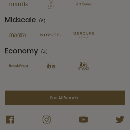
Midscale
(6)
6 Partners
Economy
(4)
4 Partners
See All Brands