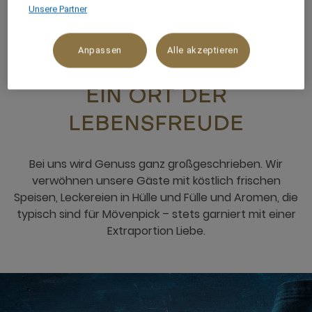
1/11
Unsere Partner
Anpassen
Alle akzeptieren
RESTAURANTS & BARS
EIN ORT DER
LEBENSFREUDE
Bei uns wird Genuss ganz großgeschrieben. Wir
verwöhnen unsere Gäste mit köstlich frischen
Speisen, Leckereien in Hülle und Fülle und Aromen, die
typisch sind für Mövenpick – stets garniert mit einer
Extraportion Liebe.