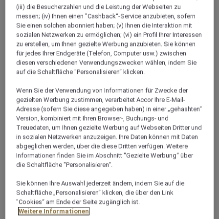
(iii) die Besucherzahlen und die Leistung der Webseiten zu
messen; (iv) Ihnen einen "Cashback“-Service anzubieten, sofern
Sie einen solchen abonniert haben; (v) Ihnen die Interaktion mit
sozialen Netzwerken zu ermöglichen; (vi) ein Profil Ihrer Interessen
zu erstellen, um Ihnen gezielte Werbung anzubieten. Sie können
für jedes Ihrer Endgeräte (Telefon, Computer usw.) zwischen
diesen verschiedenen Verwendungszwecken wählen, indem Sie
auf die Schaltfläche "Personalisieren“ klicken.
Classic-Zimmer Mit Kingsize-
Wenn Sie der Verwendung von Informationen für Zwecke der
Bett
gezielten Werbung zustimmen, verarbeitet Accor Ihre E-Mail-
Adresse (sofern Sie diese angegeben haben) in einer „gehashten“
In unseren 25 m² großen, schallgedämmten Classic-
Version, kombiniert mit Ihren Browser-, Buchungs- und
Zimmern mit Kingsize-Bett fühlen Sie sich wie zu Hause.
l
Treuedaten, um Ihnen gezielte Werbung auf Webseiten Dritter und
Freuen Sie sich auf kostenfreies WLAN, einen
i
in sozialen Netzwerken anzuzeigen. Ihre Daten können mit Daten
Kaffee-/Teezubereiter und einen Flachbild-LCD-
a
abgeglichen werden, über die diese Dritten verfügen. Weitere
Fernseher.
u
Informationen finden Sie im Abschnitt "Gezielte Werbung“ über
die Schaltfläche "Personalisieren“.
Verfügbarkeit anzeigen
Sie können Ihre Auswahl jederzeit ändern, indem Sie auf die
Schaltfläche „Personalisieren“ klicken, die über den Link
"Cookies“ am Ende der Seite zugänglich ist.
Weitere Informationen